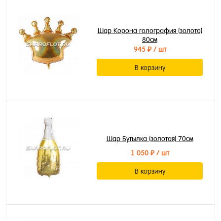
Шар Корона голография (золото)
80см
945 ₽
/ шт
В корзину
Шар Бутылка (золотая) 70см
1 050 ₽
/ шт
В корзину