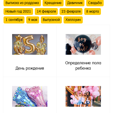
Выписка из роддома
Крещение
Девичник
Свадьба
Новый год 2021
14 февраля
23 февраля
8 марта
1 сентября
9 мая
Выпускной
Хэллоуин
Определение пола
День рождения
ребенка