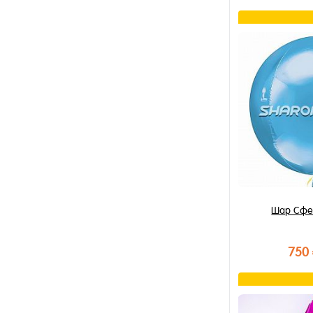
В к
Купить в 1 к
В избранное
В наличии
Шар Сфе
750
В к