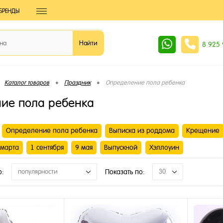
БРЕНДЫ
8 925
•
•
Каталог товаров
Праздник
Определение пола ребенка
ие пола ребенка
Определение пола ребенка
Выписка из роддома
Крещение
 марта
1 сентября
9 мая
Выпускной
Хэллоуин
о:
популярности
Показать по:
30