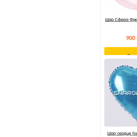
Шар Сфера Фукс
900
В к
Купить в 1 к
В избранное
В наличии
Шар сердце Го