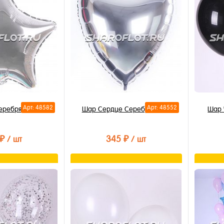
Арт: 48582
Арт: 48552
еребряная 40см
Шар Сердце Серебро 40см
Шар 
 ₽
345 ₽
/ шт
/ шт
орзину
В корзину
лик
Купить в 1 клик
Купи
В избранное
В из
В наличии
В на