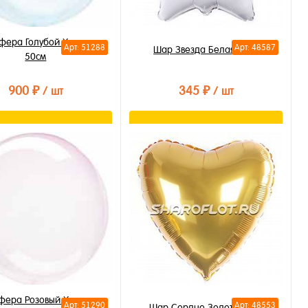
фера Голубой Хрусталь
Арт: 51288
Арт: 48587
Шар Звезда Белая 40см
50см
900 ₽
345 ₽
/ шт
/ шт
В корзину
В корзину
ть в 1 клик
Купить в 1 клик
бранное
В избранное
личии
В наличии
фера Розовый Хрусталь
Арт: 51290
Арт: 48553
Шар Сердце Золото 40см