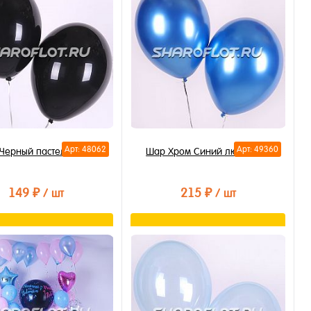
Арт: 48062
Арт: 49360
Черный пастель 30см
Шар Хром Синий люкс 30см
149 ₽
215 ₽
/ шт
/ шт
В корзину
В корзину
ть в 1 клик
Купить в 1 клик
бранное
В избранное
личии
В наличии