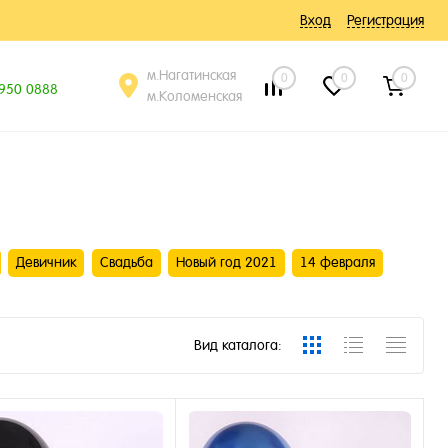
Вход
Регистрация
м.Нагатинская
0
0
0
 950 0888
м.Коломенская
Девичник
Свадьба
Новый год 2021
14 февраля
Вид каталога: