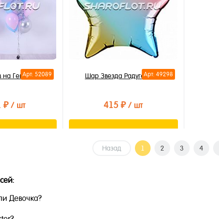
Арт: 52089
Арт: 49298
 на Гендер Пати
Шар Звезда Радуга 40см
1 ₽
415 ₽
/ шт
/ шт
орзину
В корзину
Назад
1
2
3
4
лик
Купить в 1 клик
В избранное
сей:
В наличии
ли Девочка?
ster?