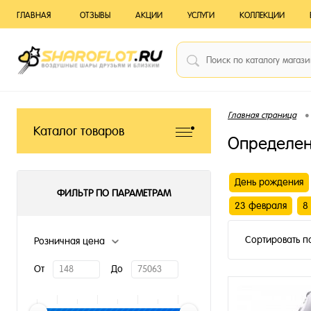
ГЛАВНАЯ
ОТЗЫВЫ
АКЦИИ
УСЛУГИ
КОЛЛЕКЦИИ
•
Главная страница
Каталог товаров
Определен
День рождения
ФИЛЬТР ПО ПАРАМЕТРАМ
23 февраля
8
Сортировать п
Розничная цена
От
До