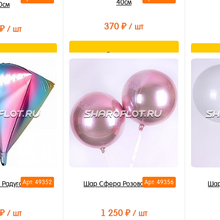
40см
0см
370 ₽
/ шт
 ₽
/ шт
В корзину
орзину
Купить в 1 клик
лик
Купи
В избранное
В из
В наличии
В на
Арт: 49352
Арт: 49356
 Радуга 55см
Шар Сфера Розовая 40см
Шар
 ₽
1 250 ₽
/ шт
/ шт