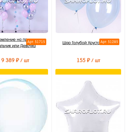
мление на праздник
Арт: 51715
Арт: 51285
Шар Голубой Хрусталь 30см
льчик или Девочка
9 389 ₽
155 ₽
/ шт
/ шт
В корзину
В корзину
ть в 1 клик
Купить в 1 клик
бранное
В избранное
личии
В наличии