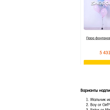
Пара фонтанов
5 43
В к
Купить в 1 к
В избранное
Варианты надпи
В наличии
Мальчик и
Boy or Girl?
Sister or Mi