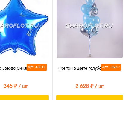
ть в 1 клик
Купить в 1 клик
бранное
В избранное
личии
В наличии
Арт: 48811
Арт: 50947
 Звезда Синяя 40см
Фонтан в цвете голубой серебро
345 ₽
2 628 ₽
/ шт
/ шт
В корзину
В корзину
ть в 1 клик
Купить в 1 клик
бранное
В избранное
личии
В наличии