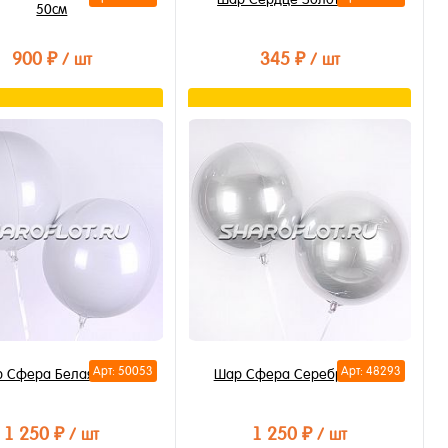
50см
900 ₽
345 ₽
/ шт
/ шт
В корзину
В корзину
ть в 1 клик
Купить в 1 клик
бранное
В избранное
личии
В наличии
Арт: 50053
Арт: 48293
 Сфера Белая 40см
Шар Сфера Серебро 40см
1 250 ₽
1 250 ₽
/ шт
/ шт