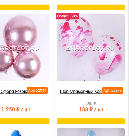
В корзину
В корзину
Скидка -30%
ть в 1 клик
Купить в 1 клик
бранное
В избранное
личии
В наличии
Арт: 52034
Арт: 51279
Сфера Розовая 50см
Шар Мраморный Красный 30см
190 ₽
1 250 ₽
133 ₽
/ шт
/ шт
В корзину
В корзину