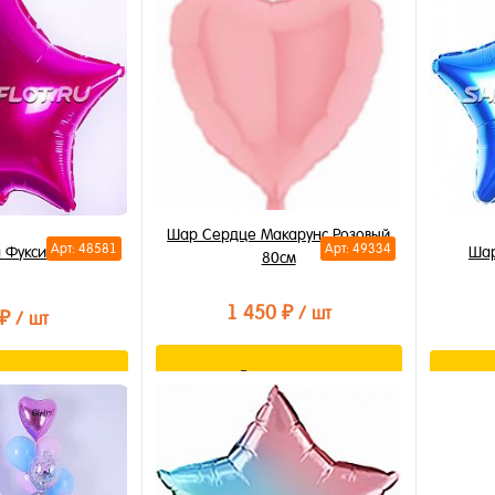
лик
Купить в 1 клик
Купи
В избранное
В из
В наличии
В на
Шар Сердце Макарунс Розовый
Арт: 48581
Арт: 49334
 Фуксия 40см
Шар
80см
1 450 ₽
/ шт
 ₽
/ шт
В корзину
орзину
Купить в 1 клик
лик
Купи
В избранное
В из
В наличии
В на