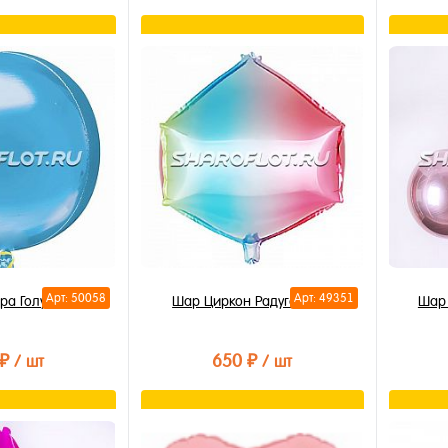
орзину
Подписаться
лик
Купить в 1 клик
Купи
В избранное
В из
Недоступно
В на
Арт: 50058
Арт: 49351
ра Голубая
Шар Циркон Радуга 55см
Шар 
 ₽
650 ₽
/ шт
/ шт
орзину
В корзину