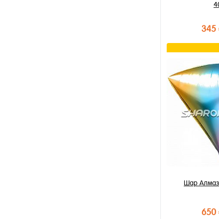
4
345
В к
Купить в 1 к
В избранное
В наличии
Шар Алмаз
650