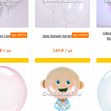
Офор
Арт: 48774
Арт: 49289
ти Серебро 30см
Шар Белый пастель 30см
Ма
 ₽
149 ₽
/ шт
/ шт
орзину
В корзину
лик
Купить в 1 клик
Купи
В избранное
В из
В наличии
В на