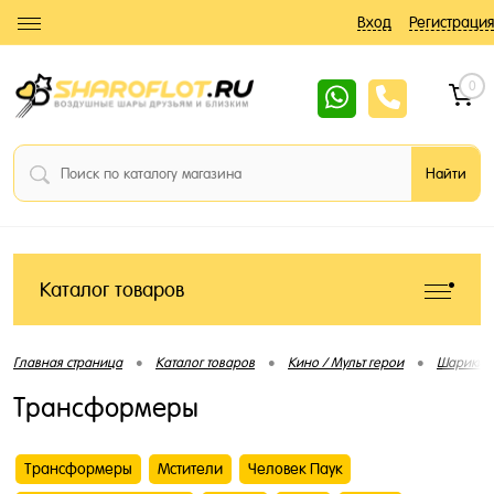
Вход
Регистрация
0
Каталог товаров
•
•
•
Главная страница
Каталог товаров
Кино / Мульт герои
Шарики 
Трансформеры
Трансформеры
Мстители
Человек Паук