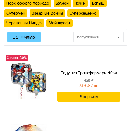
Парк юрского периода
Бэтмен
Тачки
Вспыш
Супермен
Звездные Войны
Суперсемейка
Черепашки Ниндзя
Майнкрафт
Фильтр
популярности
Скидка -30%
Подушка Трансформеры 40см
450 ₽
315 ₽
/ шт
В корзину