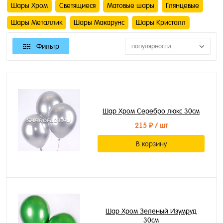
Шары Хром
Светящиеся
Матовые шары
Глянцевые
Шары Металлик
Шары Макарунс
Шары Кристалл
Фильтр
популярности
Шар Хром Серебро люкс 30см
215 ₽
/ шт
В корзину
Шар Хром Зеленый Изумруд
30см