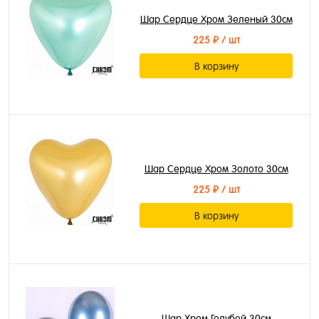
Шар Сердце Хром Зеленый 30см
225 ₽
/ шт
В корзину
Шар Сердце Хром Золото 30см
225 ₽
/ шт
В корзину
Шар Хром Голубой 30см