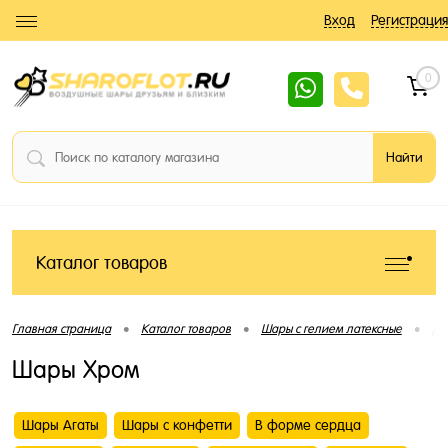
Вход
Регистрация
0
Каталог товаров
•
•
•
Главная страница
Каталог товаров
Шары с гелием латексные
Ла
Шары Хром
Шары Агаты
Шары с конфетти
В форме сердца