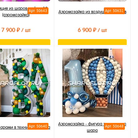
иция из шаров цифра 10
Арт: 50643
Арт: 50631
Аэромозайка из воздушных шаров
(аэромозайка)
7 900 ₽
6 900 ₽
/ шт
/ шт
В корзину
В корзину
ть в 1 клик
Купить в 1 клик
бранное
В избранное
личии
В наличии
Аэромозайка - фигура воздушного
Арт: 50640
Арт: 50648
шарами в технике мозаика
шара