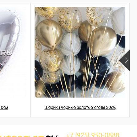
40см
Шарики черные золотые агаты 30см
199 ₽
/ шт
+7 (925) 950-0888