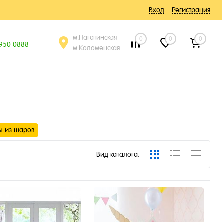
Вход
Регистрация
м.Нагатинская
0
0
0
 950 0888
м.Коломенская
ы из шаров
Вид каталога: