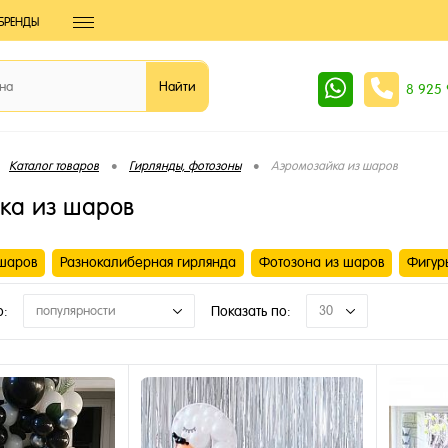
БРЕНДЫ
8 925
•
•
Каталог товаров
Гирлянды, фотозоны
Аэромозайка из шаров
ка из шаров
шаров
Разнокалиберная гирлянда
Фотозона из шаров
Фигур
о:
популярности
Показать по:
30