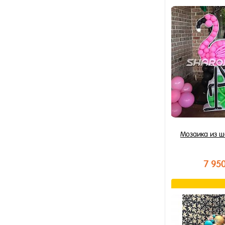
В к
Купить в 1 к
В избранное
В наличии
Мозаика из 
7 95
В к
Купить в 1 к