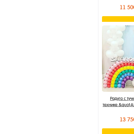
11 50
В к
Купить в 1 к
В избранное
В наличии
Радуга с туч
технике &quot;
13 75