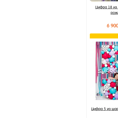
Цифра 18 из
рож
6 90
В к
Купить в 1 к
В избранное
В наличии
Цифра 5 из шар