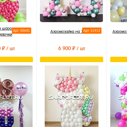
з шаров единица
Арт: 50641
Арт: 51912
Аэромозайка на 10 лет
Аэромо
девочки
0 ₽
6 900 ₽
/ шт
/ шт
орзину
В корзину
лик
Купить в 1 клик
Купи
В избранное
В из
В наличии
В на