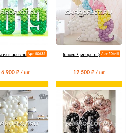
Арт: 50635
Арт: 50645
 из шаров на каркасе
Голова Единорога (мозаика)
6 900 ₽
12 500 ₽
/ шт
/ шт
В корзину
Подписаться
ть в 1 клик
Купить в 1 клик
бранное
В избранное
личии
Недоступно