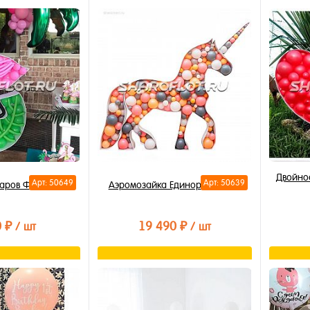
орзину
В корзину
лик
Купить в 1 клик
Купи
В избранное
В из
В наличии
В на
Двойное
Арт: 50649
Арт: 50639
шаров Фламинго
Аэромозайка Единорог, 200см
0 ₽
19 490 ₽
/ шт
/ шт
орзину
В корзину
лик
Купить в 1 клик
Купи