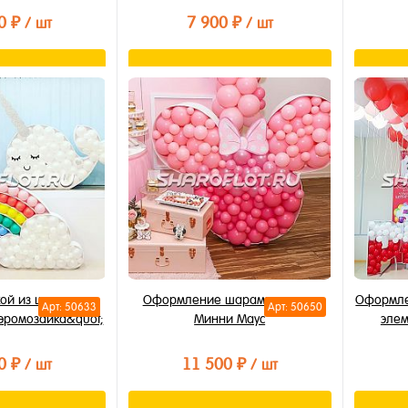
0 ₽
7 900 ₽
/ шт
/ шт
орзину
В корзину
лик
Купить в 1 клик
Купи
В избранное
В из
В наличии
В на
кой из шаров в
Оформление шарами в стиле
Оформле
Арт: 50633
Арт: 50650
Аэромозаика&quot;
Минни Маус
элем
0 ₽
11 500 ₽
/ шт
/ шт