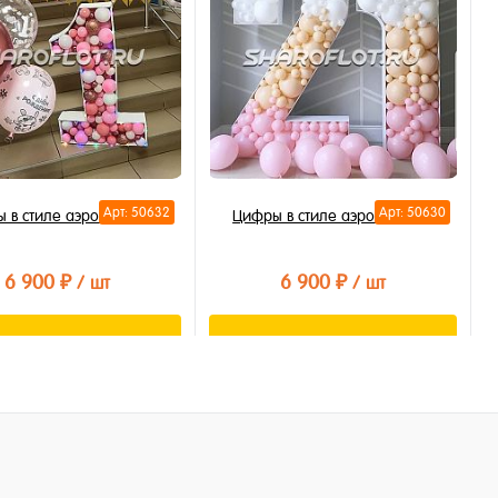
бранное
В избранное
личии
В наличии
Арт: 50632
Арт: 50630
 в стиле аэромозайки
Цифры в стиле аэромозайка
6 900 ₽
6 900 ₽
/ шт
/ шт
В корзину
В корзину
ть в 1 клик
Купить в 1 клик
бранное
В избранное
личии
В наличии