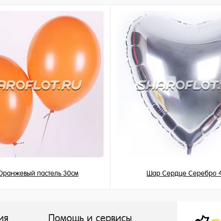
Оранжевый пастель 30см
Шар Сердце Серебро 
149 ₽
345 ₽
/ шт
/ шт
ия
Помощь и сервисы