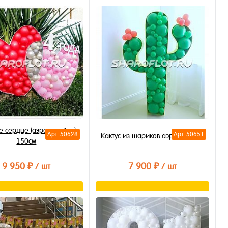
В корзину
В корзину
ть в 1 клик
Купить в 1 клик
бранное
В избранное
личии
В наличии
 сердце (аэромозайка),
Арт: 50628
Арт: 50651
Кактус из шариков аэромозайка
150см
9 950 ₽
7 900 ₽
/ шт
/ шт
В корзину
В корзину
ть в 1 клик
Купить в 1 клик