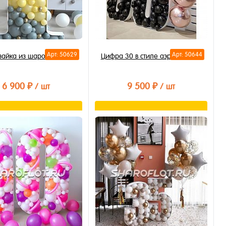
Арт: 50629
Арт: 50644
зайка из шаров цифра 1
Цифра 30 в стиле аэромозайка
6 900 ₽
9 500 ₽
/ шт
/ шт
В корзину
В корзину
ть в 1 клик
Купить в 1 клик
бранное
В избранное
личии
В наличии