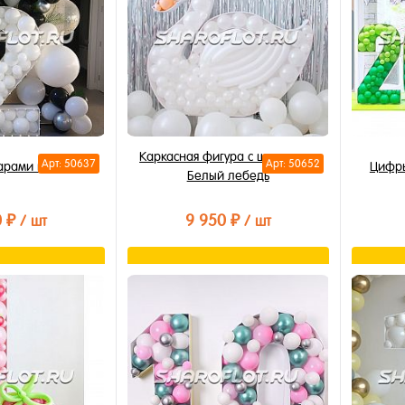
Каркасная фигура с шариками
Арт: 50637
Арт: 50652
арами внутри
Цифры
Белый лебедь
0 ₽
9 950 ₽
/ шт
/ шт
орзину
В корзину
лик
Купить в 1 клик
Купи
В избранное
В из
В наличии
В на