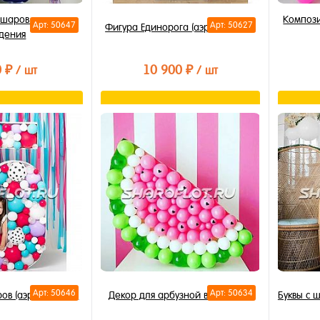
 шаров на день
Композ
Арт: 50647
Арт: 50627
Фигура Единорога (аэромозайка)
дения
0 ₽
10 900 ₽
/ шт
/ шт
орзину
В корзину
лик
Купить в 1 клик
Купи
В избранное
В из
В наличии
В на
Арт: 50646
Арт: 50634
ов (аэромозайка)
Декор для арбузной вечеринки
Буквы с 