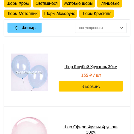
Шары Хром
Светящиеся
Матовые шары
Глянцевые
Шары Металлик
Шары Макарунс
Шары Кристалл
Фильтр
популярности
Шар Голубой Хрусталь 30см
155 ₽
/ шт
В корзину
Шар Сфера Фуксия Хрусталь
50см