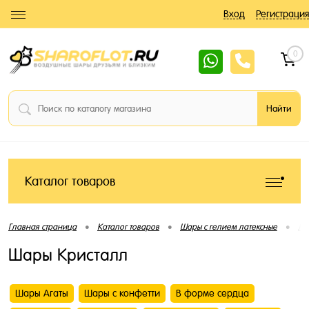
Вход
Регистрация
0
Каталог товаров
•
•
•
Главная страница
Каталог товаров
Шары с гелием латексные
Ла
Шары Кристалл
Шары Агаты
Шары с конфетти
В форме сердца