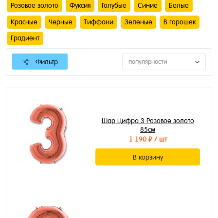
Розовое золото
Фуксия
Голубые
Синие
Белые
Красные
Черные
Тиффани
Зеленые
В горошек
Градиент
Фильтр
популярности
Шар Цифра 3 Розовое золото
85см
1 190 ₽
/ шт
В корзину