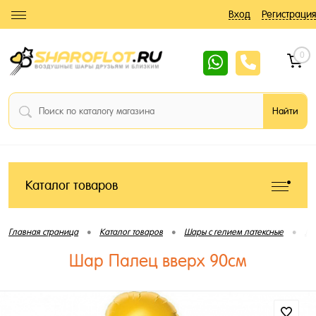
Вход
Регистрация
0
Каталог товаров
•
•
•
Главная страница
Каталог товаров
Шары с гелием латексные
Ла
Шар Палец вверх 90см