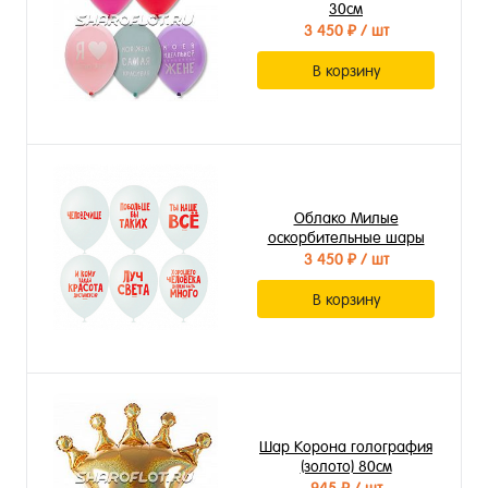
30см
3 450 ₽
/ шт
В корзину
Облако Милые
оскорбительные шары
3 450 ₽
/ шт
В корзину
Шар Корона голография
(золото) 80см