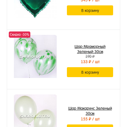
345 ₽
/ шт
В корзину
Скидка -30%
Шар Мраморный
Зеленый 30см
190 ₽
133 ₽
/ шт
В корзину
Шар Макарунс Зеленый
30см
155 ₽
/ шт