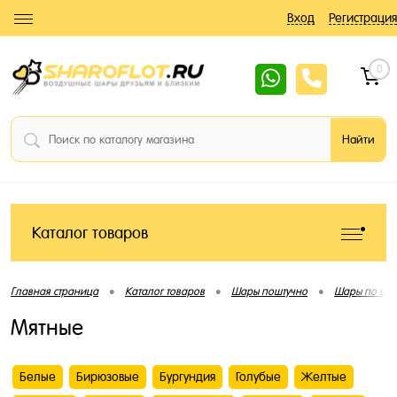
Вход
Регистрация
0
Каталог товаров
•
•
•
Главная страница
Каталог товаров
Шары поштучно
Шары по цве
Мятные
Белые
Бирюзовые
Бургундия
Голубые
Желтые