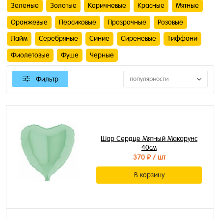
Зеленые
Золотые
Коричневые
Красные
Мятные
Оранжевые
Персиковые
Прозрачные
Розовые
Лайм
Серебряные
Синие
Сиреневые
Тиффани
Фиолетовые
Фуше
Черные
Фильтр
популярности
Шар Сердце Мятный Макарунс
40см
370 ₽
/ шт
В корзину