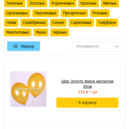
Зеленые
Золотые
Коричневые
Красные
Мятные
Оранжевые
Персиковые
Прозрачные
Розовые
Лайм
Серебряные
Синие
Сиреневые
Тиффани
Фиолетовые
Фуше
Черные
Фильтр
популярности
Шар Золото яркое металлик
30см
155 ₽
/ шт
В корзину