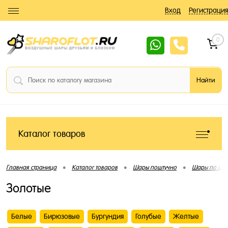
Вход
Регистрация
0
Каталог товаров
•
•
•
Главная страница
Каталог товаров
Шары поштучно
Шары по цве
Золотые
Белые
Бирюзовые
Бургундия
Голубые
Желтые