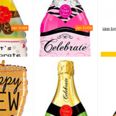
Шар Бут
Арт: 51468
Арт: 51458
Шар Бу
Купи
В из
В на
Купи
В из
Недо
Шар Бутылка Celebrate (розовая)
70см
s's Celebrate Now
0см
795 ₽
/ шт
 ₽
/ шт