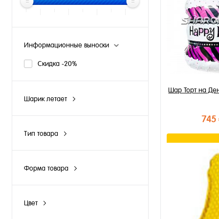
Информационные выноски
Скидка -20%
Шар Торт на Де
Шарик летает
N
745
Y
Тип товара
Облако из шаров
В к
Шары поштучно
Форма товара
Купить в 1 к
Груша
В избранное
Фигурный шар
В наличии
Цвет
Белый