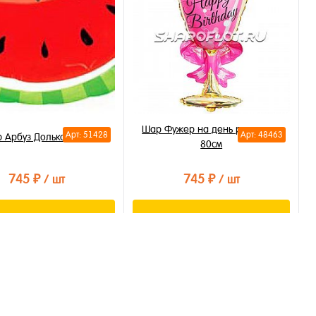
В избранное
В наличии
В корзину
ть в 1 клик
бранное
личии
Шар Фужер на день рождения
Арт: 51428
Арт: 48463
 Арбуз Долька 80см
80см
745 ₽
745 ₽
/ шт
/ шт
В корзину
В корзину
ть в 1 клик
Купить в 1 клик
бранное
В избранное
личии
В наличии