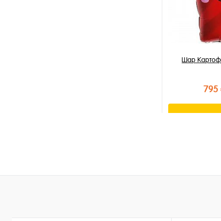
Шар Картоф
795
В к
Купить в 1 к
В избранное
В наличии