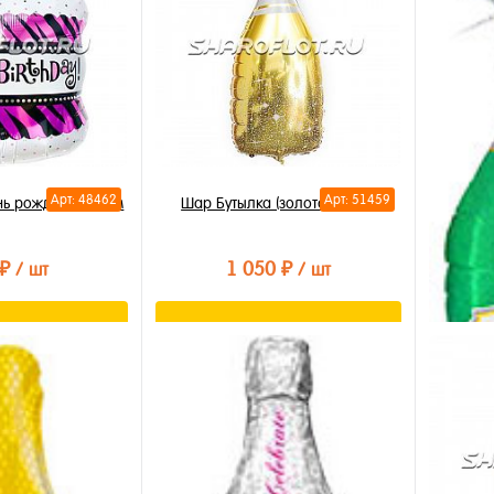
Арт: 48462
Арт: 51459
нь рождения 65см
Шар Бутылка (золотая) 70см
 ₽
1 050 ₽
/ шт
/ шт
орзину
В корзину
лик
Купить в 1 клик
В избранное
В наличии