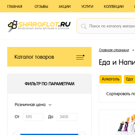
ГЛАВНАЯ
ОТЗЫВЫ
АКЦИИ
УСЛУГИ
КОЛЛЕКЦИИ
•
Главная страница
Каталог товаров
Еда и Нап
Алкоголь
Еда
ФИЛЬТР ПО ПАРАМЕТРАМ
Сортировать п
Розничная цена
От
До