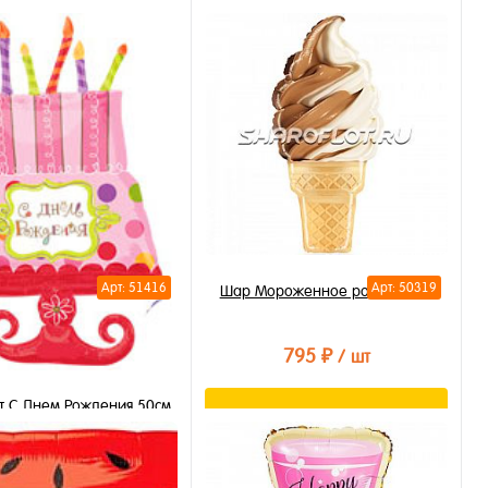
В корзину
В корзину
ть в 1 клик
Купить в 1 клик
бранное
В избранное
личии
В наличии
Арт: 51416
Арт: 50319
Шар Мороженное рожок 75см
795 ₽
/ шт
т С Днем Рождения 50см
В корзину
795 ₽
/ шт
Купить в 1 клик