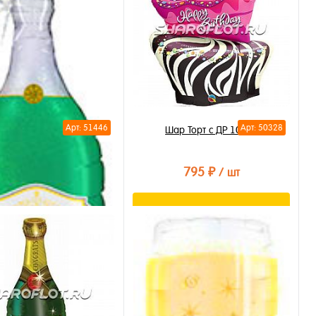
Арт: 51446
Арт: 50328
Шар Торт с ДР 100см
795 ₽
/ шт
В корзину
Купить в 1 клик
В избранное
В наличии