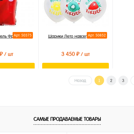
Арт: 50375
Арт: 50852
ель Фри 65см
Шарики Лето навсегда, 30см
 ₽
3 450 ₽
/ шт
/ шт
орзину
В корзину
Назад
1
2
3
лик
Купить в 1 клик
В избранное
В наличии
САМЫЕ ПРОДАВАЕМЫЕ ТОВАРЫ