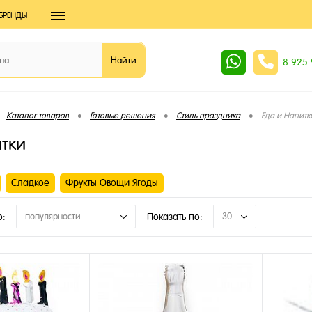
БРЕНДЫ
8 925
•
•
•
Каталог товаров
Готовые решения
Стиль праздника
Еда и Напитк
итки
Сладкое
Фрукты Овощи Ягоды
о:
популярности
Показать по:
30