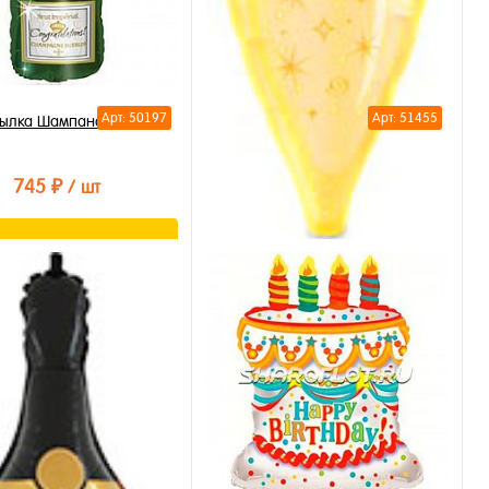
ылка Шампанского Cheers
(голография) 85см
795 ₽
/ шт
Арт: 50197
Арт: 51455
тылка Шампанского 90см
В корзину
745 ₽
/ шт
ть в 1 клик
бранное
Подписаться
личии
ть в 1 клик
бранное
ступно
Шар Бокал 80см