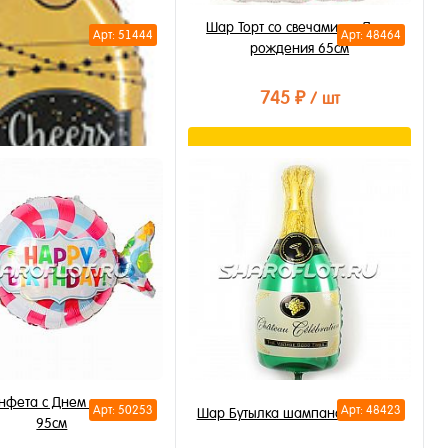
950 ₽
/ шт
Шар Торт со свечами на День
Арт: 51444
Арт: 48464
рождения 65см
В корзину
745 ₽
/ шт
Купить в 1 клик
В избранное
В корзину
В наличии
Купить в 1 клик
В избранное
В наличии
тылка шампанского To a
ight New Year 85см
нфета с Днем рождения
Арт: 50253
Арт: 48423
Шар Бутылка шампанского 85см
95см
795 ₽
/ шт