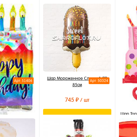
орзину
В корзину
лик
Купить в 1 клик
Купи
В избранное
В из
В наличии
В на
Шар Мороженное Сладкий ДР
Арт: 51406
Арт: 50324
85см
745 ₽
/ шт
Шар Тор
В корзину
Купить в 1 клик