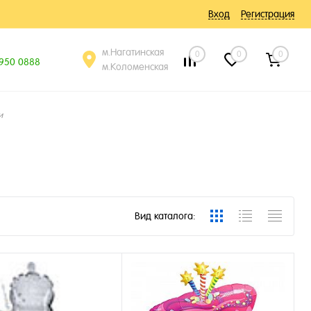
Вход
Регистрация
м.Нагатинская
0
0
0
 950 0888
м.Коломенская
и
Вид каталога: