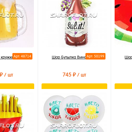
ереливы 70см
В избранное
В наличии
 ₽
/ шт
Купи
В из
орзину
В на
лик
Арт: 48714
Арт: 50199
 кружке 55см
Шар Бутылка Вина 80см
Шар
 ₽
745 ₽
/ шт
/ шт
орзину
В корзину
лик
Купить в 1 клик
Купи
В избранное
В из
В наличии
В на