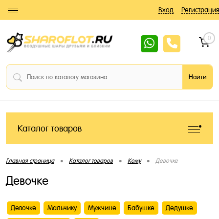
Вход
Регистрация
0
Каталог товаров
•
•
•
Главная страница
Каталог товаров
Кому
Девочке
Девочке
Девочке
Мальчику
Мужчине
Бабушке
Дедушке