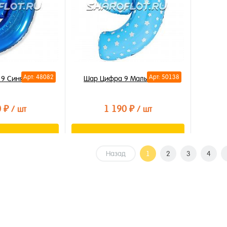
Арт: 48082
Арт: 50138
9 Синяя 85см
Шар Цифра 9 Малыш 85см
0 ₽
1 190 ₽
/ шт
/ шт
орзину
В корзину
Назад
1
2
3
4
лик
Купить в 1 клик
В избранное
В наличии