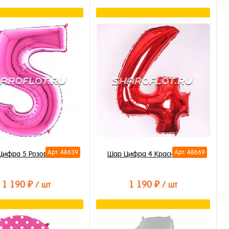
В корзину
В корзину
ть в 1 клик
Купить в 1 клик
бранное
В избранное
личии
В наличии
Арт: 48639
Арт: 48669
Цифра 5 Розовая 85см
Шар Цифра 4 Красная 85см
1 190 ₽
1 190 ₽
/ шт
/ шт
В корзину
В корзину