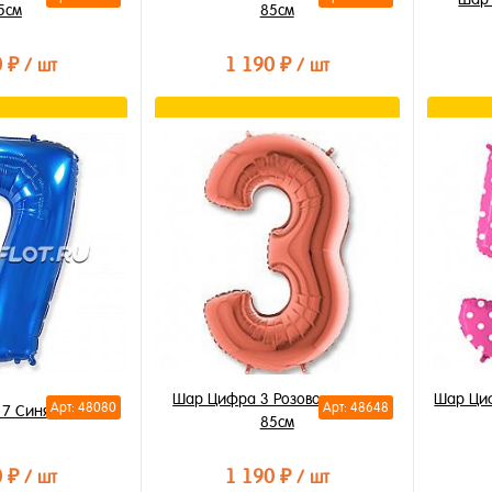
5см
85см
0 ₽
1 190 ₽
/ шт
/ шт
орзину
В корзину
лик
Купить в 1 клик
Купи
В избранное
В из
В наличии
В на
Шар Цифра 3 Розовое золото
Шар Циф
Арт: 48080
Арт: 48648
7 Синяя 85см
85см
0 ₽
1 190 ₽
/ шт
/ шт