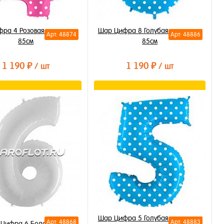
ра 4 Розовая в горошек
Шар Цифра 8 Голубая в горошек
Арт: 48874
Арт: 48886
85см
85см
1 190 ₽
1 190 ₽
/ шт
/ шт
В корзину
В корзину
ть в 1 клик
Купить в 1 клик
бранное
В избранное
личии
В наличии
Шар Цифра 5 Голубая в горошек
Арт: 48868
Арт: 48883
Цифра 6 Белая 85см