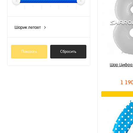
Шарик летает
N
Показать
Сбросить
Шар Цифра 
1 19
В к
Купить в 1 к
В избранное
В наличии