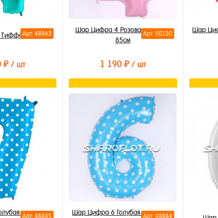
Шар Цифра 4 Розовая матовая
Шар Циф
Арт: 48863
Арт: 50130
 Тиффани 85см
85см
0 ₽
1 190 ₽
/ шт
/ шт
орзину
В корзину
лик
Купить в 1 клик
Купи
В избранное
В из
В наличии
В на
олубая в горошек
Шар Цифра 6 Голубая в горошек
Арт: 48885
Арт: 48884
Шар 