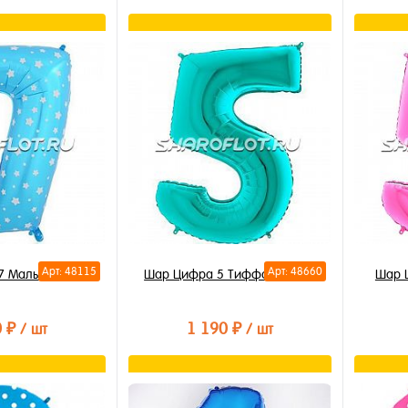
орзину
В корзину
лик
Купить в 1 клик
Купи
В избранное
В из
В наличии
В на
Арт: 48115
Арт: 48660
7 Малыш 85см
Шар Цифра 5 Тиффани 85см
Шар 
0 ₽
1 190 ₽
/ шт
/ шт
орзину
В корзину