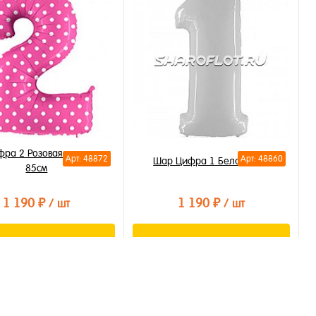
ть в 1 клик
Купить в 1 клик
бранное
В избранное
личии
В наличии
ра 2 Розовая в горошек
Арт: 48872
Арт: 48860
Шар Цифра 1 Белая 85см
85см
1 190 ₽
1 190 ₽
/ шт
/ шт
В корзину
В корзину
ть в 1 клик
Купить в 1 клик
бранное
В избранное
личии
В наличии