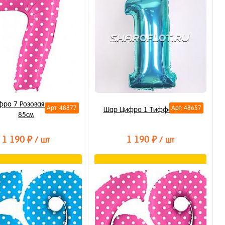
ра 7 Розовая в горошек
Арт: 48877
Арт: 48657
Шар Цифра 1 Тиффани 85см
85см
1 190 ₽
1 190 ₽
/ шт
/ шт
В корзину
В корзину
ть в 1 клик
Купить в 1 клик
бранное
В избранное
личии
В наличии