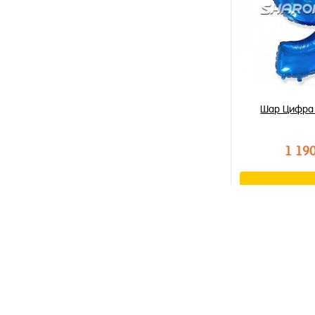
Шар Цифра 
1 19
В к
Купить в 1 к
В избранное
В наличии