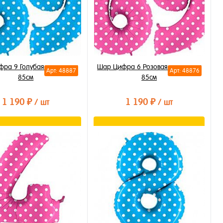
ра 9 Голубая в горошек
Шар Цифра 6 Розовая в горошек
Арт: 48887
Арт: 48876
85см
85см
1 190 ₽
1 190 ₽
/ шт
/ шт
В корзину
В корзину
ть в 1 клик
Купить в 1 клик
бранное
В избранное
личии
В наличии