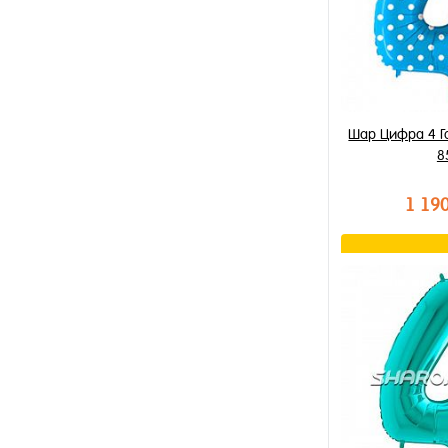
Шар Цифра 4 Г
8
1 19
В к
Купить в 1 к
В избранное
В наличии