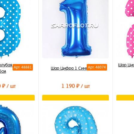
лик
Купить в 1 клик
Купи
В избранное
В из
В наличии
В на
олубая в горошек
Шар Циф
Арт: 48881
Арт: 48074
Шар Цифра 1 Синяя 85см
5см
0 ₽
1 190 ₽
/ шт
/ шт
орзину
В корзину
лик
Купить в 1 клик
Купи
В избранное
В из
В наличии
В на