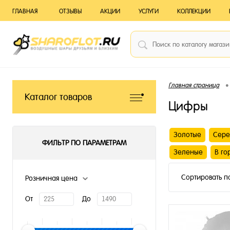
ГЛАВНАЯ
ОТЗЫВЫ
АКЦИИ
УСЛУГИ
КОЛЛЕКЦИИ
•
Главная страница
Каталог товаров
Цифры
Золотые
Сере
ФИЛЬТР ПО ПАРАМЕТРАМ
Зеленые
В го
Сортировать п
Розничная цена
От
До