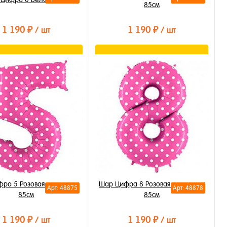
85см
1 190 ₽
1 190 ₽
/ шт
/ шт
В корзину
В корзину
ть в 1 клик
Купить в 1 клик
бранное
В избранное
личии
В наличии
ра 5 Розовая в горошек
Шар Цифра 8 Розовая в горошек
Арт: 48875
Арт: 48878
85см
85см
1 190 ₽
1 190 ₽
/ шт
/ шт