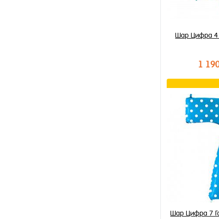
Шар Цифра 4
1 19
В к
Купить в 1 к
В избранное
В наличии
Шар Цифра 7 Г