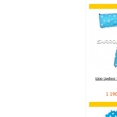
В к
Купить в 1 к
В избранное
В наличии
Шар Цифра 
1 19
В к