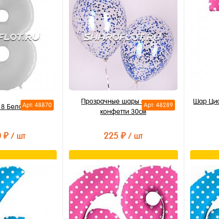
Прозрачные шары с синим
Шар Циф
Арт: 48870
Арт: 48289
8 Белая 85см
конфетти 30см
0 ₽
225 ₽
/ шт
/ шт
орзину
В корзину
лик
Купить в 1 клик
Купи
В избранное
В из
В наличии
В на