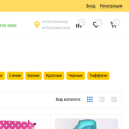
Вход
Регистрация
м.Нагатинская
0
0
0
 950 0888
м.Коломенская
ые
Синие
Белые
Красные
Черные
Тиффани
Вид каталога: