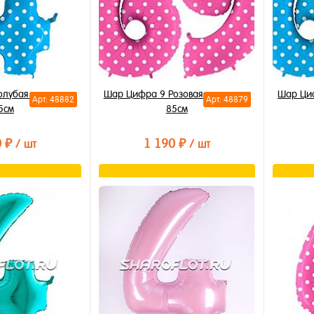
олубая в горошек
Шар Цифра 9 Розовая в горошек
Шар Циф
Арт: 48882
Арт: 48879
5см
85см
0 ₽
1 190 ₽
/ шт
/ шт
орзину
В корзину
лик
Купить в 1 клик
Купи
В избранное
В из
В наличии
В на