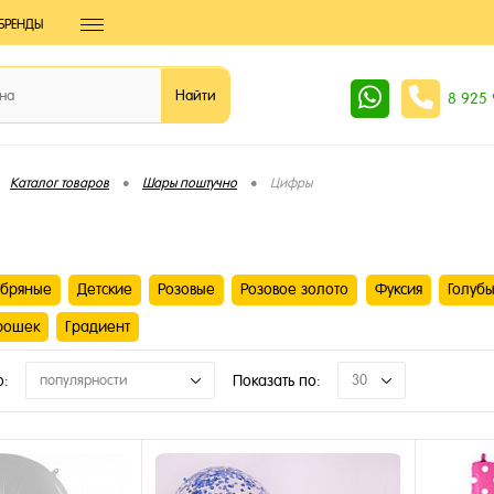
БРЕНДЫ
8 925
•
•
Каталог товаров
Шары поштучно
Цифры
бряные
Детские
Розовые
Розовое золото
Фуксия
Голуб
рошек
Градиент
о:
популярности
Показать по:
30