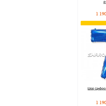
8
1 19
В к
Купить в 1 к
В избранное
В наличии
Шар Цифра 
1 19