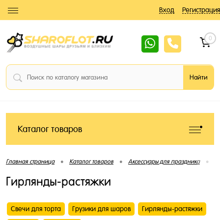
Вход
Регистрация
0
Каталог товаров
•
•
•
Главная страница
Каталог товаров
Аксессуары для праздника
Г
Гирлянды-растяжки
Свечи для торта
Грузики для шаров
Гирлянды-растяжки