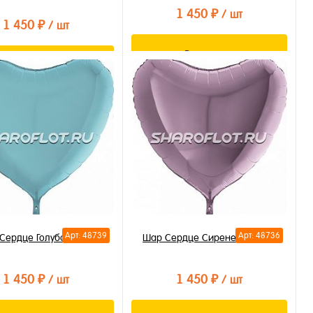
1 450 ₽
/ шт
1 450 ₽
/ шт
В корзину
В корзину
Купить в 1 клик
ть в 1 клик
В избранное
бранное
В наличии
личии
Арт: 48739
Арт: 48736
Сердце Голубое 80см
Шар Сердце Сиреневое 80см
1 450 ₽
1 450 ₽
/ шт
/ шт