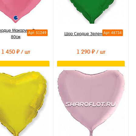
рдце Макарунс Фуксия
Арт: 51249
Арт: 48734
Шар Сердце Зеленое 70см
80см
1 450 ₽
1 290 ₽
/ шт
/ шт
В корзину
В корзину
ть в 1 клик
Купить в 1 клик
бранное
В избранное
личии
В наличии