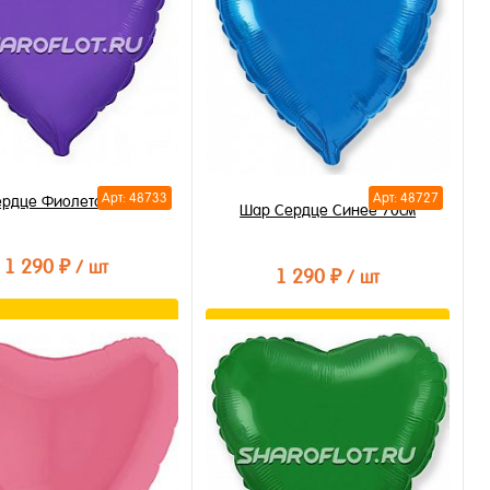
Арт: 48733
Арт: 48727
рдце Фиолетовое 70см
Шар Сердце Синее 70см
1 290 ₽
/ шт
1 290 ₽
/ шт
В корзину
В корзину
ть в 1 клик
Купить в 1 клик
бранное
В избранное
личии
В наличии