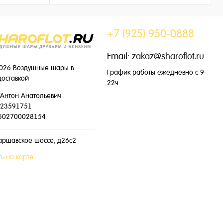
149 ₽
/ шт
+7 (925) 950-0888
Email:
zakaz@sharoflot.ru
026 Воздушные шары в
График работы ежедневно с 9-
доставкой
22ч
Антон Анатольевич
23591751
502700028154
аршавское шоссе, д26с2
ь на карте