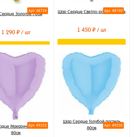
Арт: 48728
Арт: 48740
Шар Сердце Светло-розовое 80см
Сердце Золотое 70см
1 450 ₽
/ шт
1 290 ₽
/ шт
В корзину
В корзину
Купить в 1 клик
ть в 1 клик
В избранное
бранное
В наличии
личии
Шар Сердце Голубой пастель
Арт: 49332
Арт: 49330
рдце Макарунс Лиловый
80см
80см