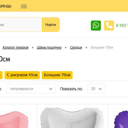
БРЕНДЫ
8 925
•
•
•
Каталог товаров
Шары поштучно
Сердце
Большие 70см
0см
м
С рисунком 45см
Большие 70см
о:
популярности
Показать по:
30