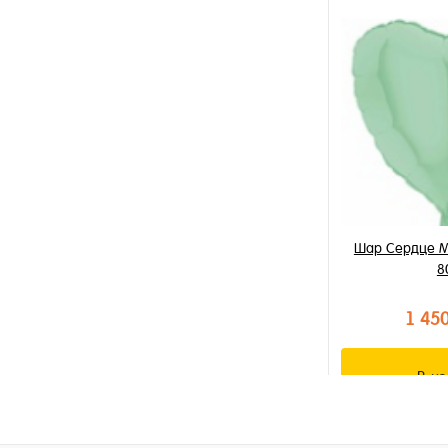
В к
Купить в 1 к
В избранное
В наличии
Шар Сердце М
8
1 45
В к
Купить в 1 к