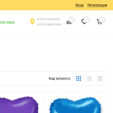
Вход
Регистрация
м.Нагатинская
0
0
0
 950 0888
м.Коломенская
Вид каталога: