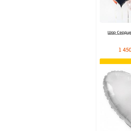
Шар Сердце
1 45
В к
Купить в 1 к
В избранное
В наличии