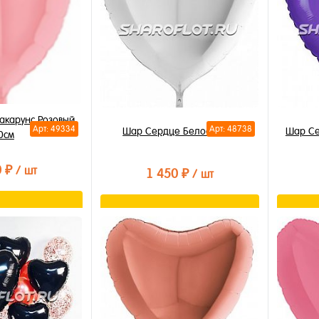
акарунс Розовый
Арт: 49334
Арт: 48738
Шар Сердце Белое 80см
Шар Се
0см
0 ₽
/ шт
1 450 ₽
/ шт
орзину
В корзину
лик
Купить в 1 клик
Купи
В избранное
В из
В наличии
В на