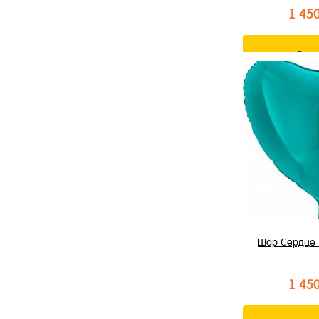
1 45
В к
Купить в 1 к
В избранное
В наличии
Шар Сердце
1 45