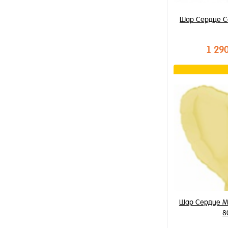
Шар Сердце С
1 29
В к
Купить в 1 к
В избранное
В наличии
Шар Сердце М
8