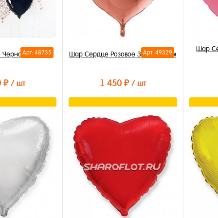
Шар Се
Арт: 48735
Арт: 49329
 Черное 80см
Шар Сердце Розовое Золото 80см
0 ₽
1 450 ₽
/ шт
/ шт
орзину
В корзину
лик
Купить в 1 клик
Купи
В избранное
В из
В наличии
В на