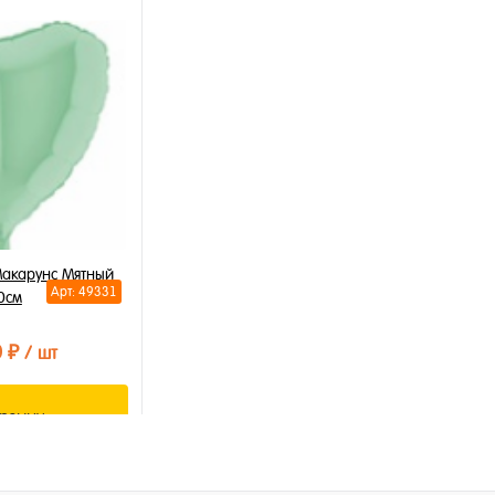
орзину
В корзину
лик
Купить в 1 клик
Купи
В избранное
В из
В наличии
В на
акарунс Мятный
Арт: 49331
0см
0 ₽
/ шт
орзину
лик