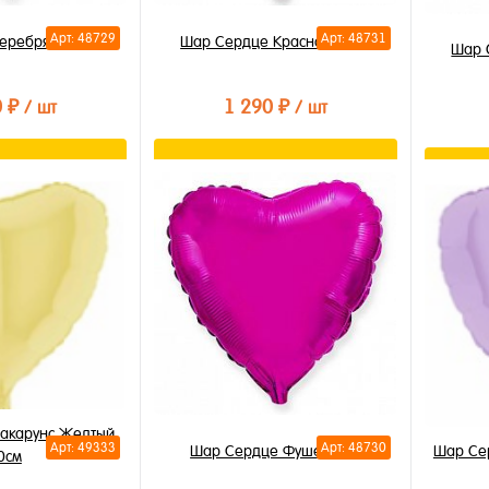
Арт: 48729
Арт: 48731
еребряное 70см
Шар Сердце Красное 70см
Шар 
0 ₽
1 290 ₽
/ шт
/ шт
орзину
В корзину
лик
Купить в 1 клик
Купи
В избранное
В из
В наличии
В на
акарунс Желтый
Арт: 49333
Арт: 48730
Шар Се
Шар Сердце Фуше 70см
0см