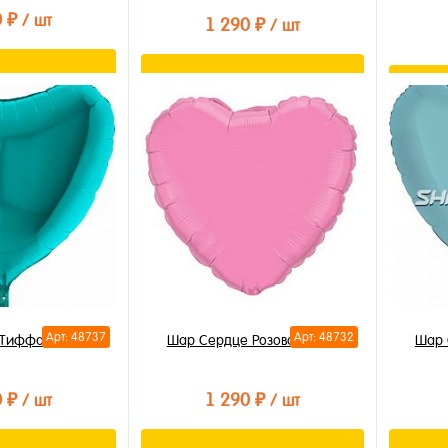
0 ₽
/ шт
1 290 ₽
/ шт
орзину
В корзину
лик
Купить в 1 клик
Купи
В избранное
В из
В наличии
В на
Арт: 48737
Арт: 48732
 Тиффани 80см
Шар Сердце Розовое 70см
Шар 
0 ₽
1 290 ₽
/ шт
/ шт