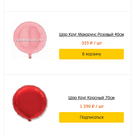
Шар Круг Макарунс Розовый 40см
355 ₽
/ шт
В корзину
Шар Круг Красный 70см
1 290 ₽
/ шт
Подписаться