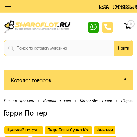
Вход
Регистрация
0
Каталог товаров
•
•
•
Главная страница
Каталог товаров
Кино / Мульт герои
Шарики 
Гарри Поттер
Щенячий патруль
Леди Баг и Супер Кот
Фиксики