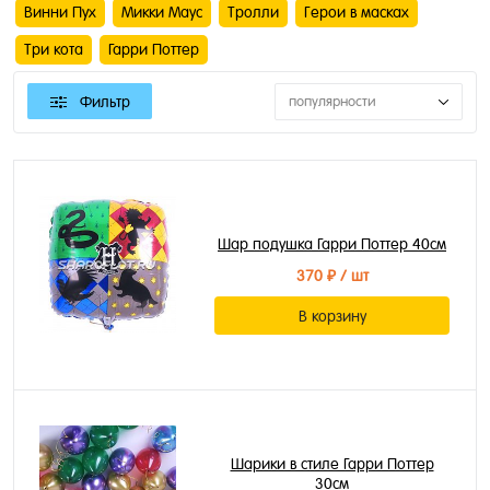
Винни Пух
Микки Маус
Тролли
Герои в масках
Три кота
Гарри Поттер
Фильтр
популярности
Шар подушка Гарри Поттер 40см
370 ₽
/ шт
В корзину
Шарики в стиле Гарри Поттер
30см