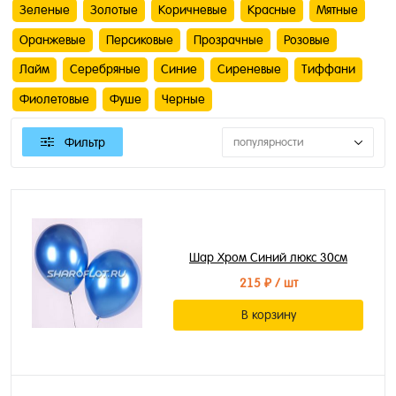
Зеленые
Золотые
Коричневые
Красные
Мятные
Оранжевые
Персиковые
Прозрачные
Розовые
Лайм
Серебряные
Синие
Сиреневые
Тиффани
Фиолетовые
Фуше
Черные
Фильтр
популярности
Шар Хром Синий люкс 30см
215 ₽
/ шт
В корзину