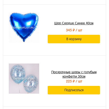
Шар Сердце Синее 40см
345 ₽
/ шт
В корзину
Прозрачные шары с голубым
конфетти 30см
225 ₽
/ шт
Подписаться