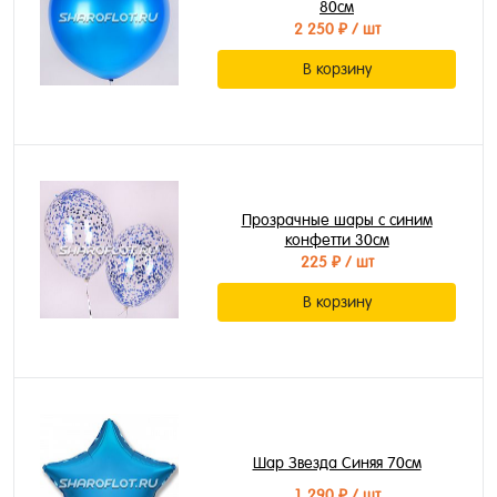
80см
2 250 ₽
/ шт
В корзину
Прозрачные шары с синим
конфетти 30см
225 ₽
/ шт
В корзину
Шар Звезда Синяя 70см
1 290 ₽
/ шт