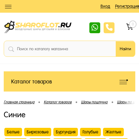
Вход
Регистрация
0
Каталог товаров
•
•
•
Главная страница
Каталог товаров
Шары поштучно
Шары по цве
Синие
Белые
Бирюзовые
Бургундия
Голубые
Желтые