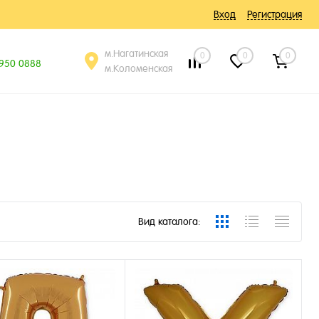
Вход
Регистрация
м.Нагатинская
0
0
0
 950 0888
м.Коломенская
Вид каталога: