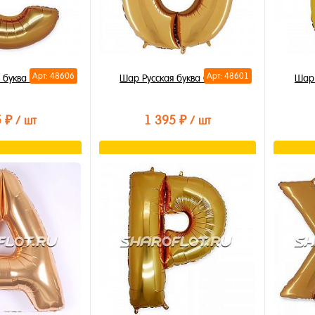
Арт: 48606
Арт: 48601
 буква С 85см
Шар Русская буква О 85см
Шар 
5 ₽
1 395 ₽
/ шт
/ шт
орзину
В корзину
лик
Купить в 1 клик
Купи
В избранное
В из
В наличии
В на