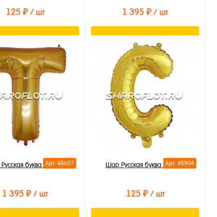
125 ₽
1 395 ₽
/ шт
/ шт
В корзину
В корзину
ть в 1 клик
Купить в 1 клик
бранное
В избранное
личии
В наличии
Арт: 48607
Арт: 48904
Русская буква Т 85см
Шар Русская буква С 35см
1 395 ₽
125 ₽
/ шт
/ шт