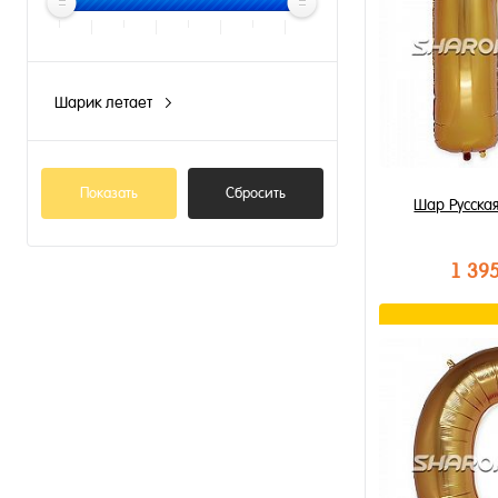
Шарик летает
N
Показать
Сбросить
Шар Русская
1 39
В к
Купить в 1 к
В избранное
В наличии