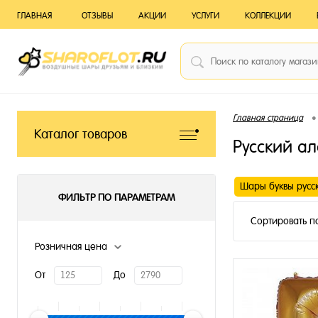
ГЛАВНАЯ
ОТЗЫВЫ
АКЦИИ
УСЛУГИ
КОЛЛЕКЦИИ
•
Главная страница
Каталог товаров
Русский а
Шары буквы русс
ФИЛЬТР ПО ПАРАМЕТРАМ
Сортировать п
Розничная цена
От
До