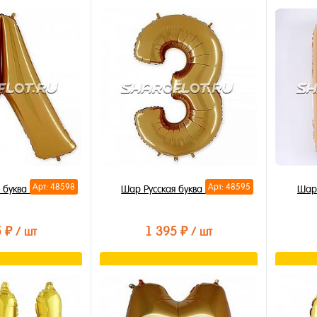
орзину
В корзину
лик
Купить в 1 клик
Купи
В избранное
В из
В наличии
В на
Арт: 48598
Арт: 48595
 буква Л 85см
Шар Русская буква З 85см
Шар 
5 ₽
1 395 ₽
/ шт
/ шт
орзину
В корзину
лик
Купить в 1 клик
Купи