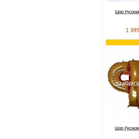
Шар Русская
1 39
В к
Купить в 1 к
В избранное
В наличии
Шар Русская