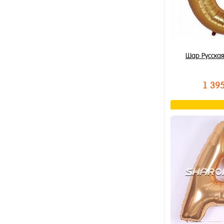
Шар Русская
1 39
В к
Купить в 1 к
В избранное
В наличии