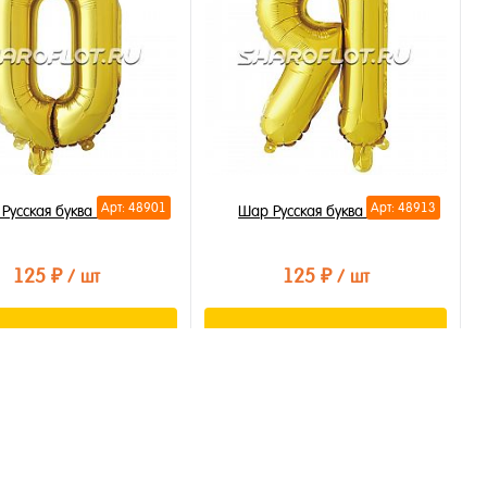
бранное
В избранное
личии
В наличии
Арт: 48901
Арт: 48913
Русская буква О 35см
Шар Русская буква Я 35см
125 ₽
125 ₽
/ шт
/ шт
В корзину
В корзину
ть в 1 клик
Купить в 1 клик
бранное
В избранное
личии
В наличии