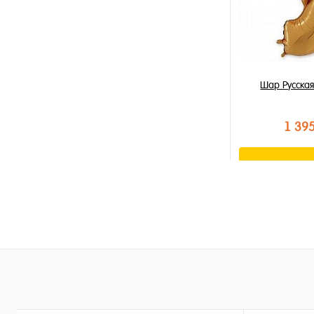
Шар Русская
1 39
В к
Купить в 1 к
В избранное
В наличии