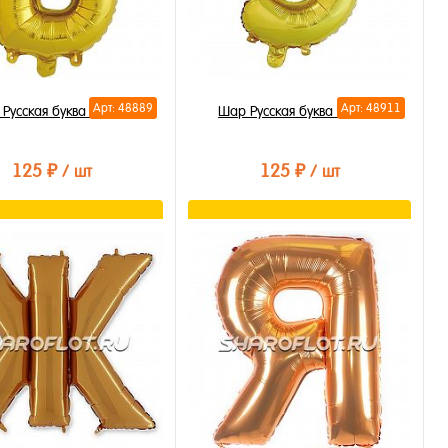
Арт: 48889
Арт: 48911
Русская буква Б 35см
Шар Русская буква Э 35см
125 ₽
125 ₽
/ шт
/ шт
В корзину
В корзину
ть в 1 клик
Купить в 1 клик
бранное
В избранное
личии
В наличии