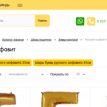
БРЕНДЫ
8 925
•
•
•
Каталог товаров
Шары поштучно
Буквы-надписи
Русский алфавит
лфавит
кого алфавита 35см
Шары буквы русского алфавита 85см
о:
популярности
Показать по:
30