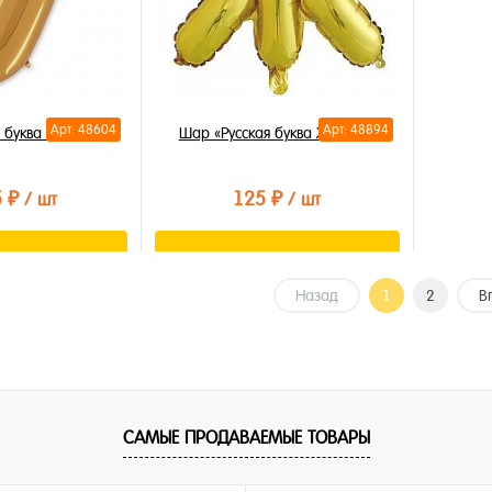
Арт: 48604
Арт: 48894
 буква У 85см
Шар «Русская буква Ж» 35см
5 ₽
125 ₽
/ шт
/ шт
орзину
В корзину
Назад
1
2
В
лик
Купить в 1 клик
В избранное
В наличии
САМЫЕ ПРОДАВАЕМЫЕ ТОВАРЫ