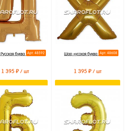
Арт: 48592
Арт: 48608
Русская буква Д 85см
Шар «усская буква Х 85см
1 395 ₽
1 395 ₽
/ шт
/ шт
В корзину
В корзину
ть в 1 клик
Купить в 1 клик
бранное
В избранное
личии
В наличии