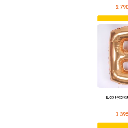
2 79
В к
Купить в 1 к
В избранное
В наличии
Шар Русская
1 39