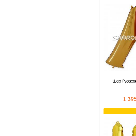
В к
Купить в 1 к
В избранное
В наличии
Шар Русская
1 39
В к
Купить в 1 к