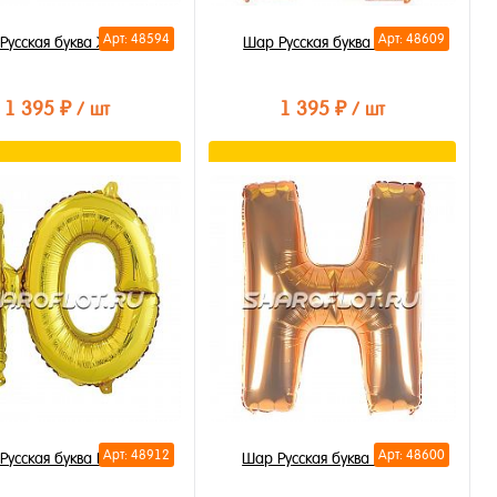
Арт: 48594
Арт: 48609
Русская буква Ж 85см
Шар Русская буква Я 85см
1 395 ₽
1 395 ₽
/ шт
/ шт
В корзину
В корзину
ть в 1 клик
Купить в 1 клик
бранное
В избранное
личии
В наличии
Арт: 48912
Арт: 48600
Русская буква Ю 35см
Шар Русская буква Н 85см