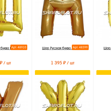
В избранное
В из
В наличии
В на
Арт: 48910
Арт: 48599
 буква Ш 35см
Шар Русская буква М 85см
Шар 
 ₽
1 395 ₽
/ шт
/ шт
орзину
В корзину
лик
Купить в 1 клик
Купи
В избранное
В из
В наличии
В на