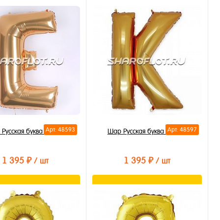
В корзину
В корзину
ть в 1 клик
Купить в 1 клик
бранное
В избранное
личии
В наличии
Арт: 48593
Арт: 48597
Русская буква Е 85см
Шар Русская буква К 85см
1 395 ₽
1 395 ₽
/ шт
/ шт
В корзину
В корзину
ть в 1 клик
Купить в 1 клик