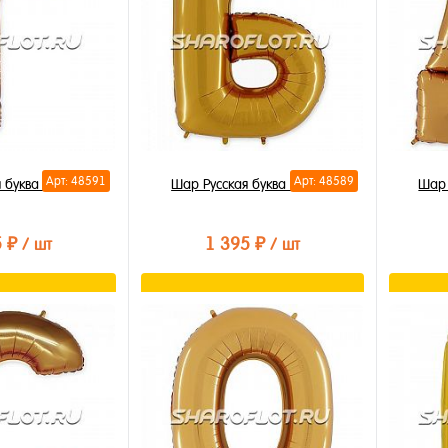
Арт: 48591
Арт: 48589
 буква Г 85см
Шар Русская буква Б 85см
Шар 
5 ₽
1 395 ₽
/ шт
/ шт
орзину
В корзину
лик
Купить в 1 клик
Купи
В избранное
В из
В наличии
В на