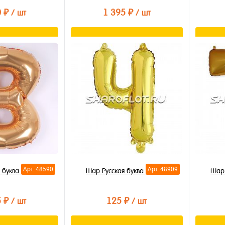
0 ₽
1 395 ₽
/ шт
/ шт
орзину
В корзину
лик
Купить в 1 клик
Купи
В избранное
В из
В наличии
В на
Арт: 48590
Арт: 48909
 буква В 85см
Шар Русская буква Ч 35см
Шар 
5 ₽
125 ₽
/ шт
/ шт