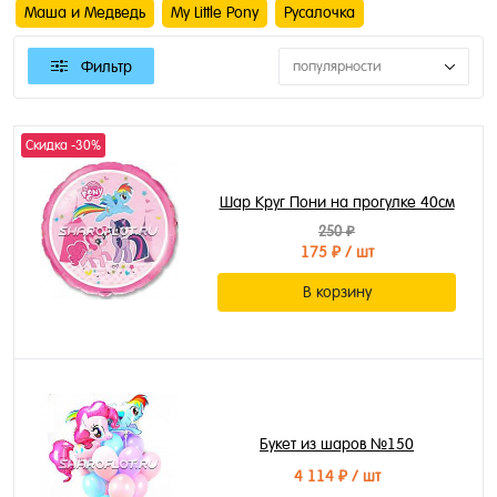
Маша и Медведь
My Little Pony
Русалочка
Фильтр
популярности
Скидка -30%
Шар Круг Пони на прогулке 40см
250 ₽
175 ₽
/ шт
В корзину
Букет из шаров №150
4 114 ₽
/ шт