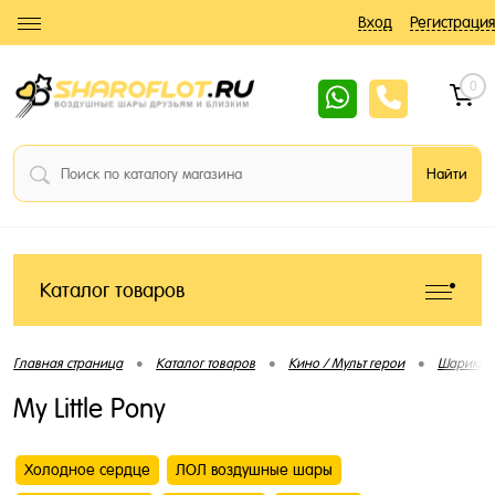
Вход
Регистрация
0
Каталог товаров
•
•
•
Главная страница
Каталог товаров
Кино / Мульт герои
Шарики 
My Little Pony
Холодное сердце
ЛОЛ воздушные шары