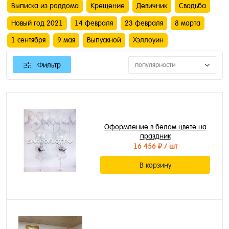
Выписка из роддома
Крещение
Девичник
Свадьба
Новый год 2021
14 февраля
23 февраля
8 марта
1 сентября
9 мая
Выпускной
Хэллоуин
Фильтр
популярности
Оформление в белом цвете на
праздник
16 456 ₽
/ шт
В корзину