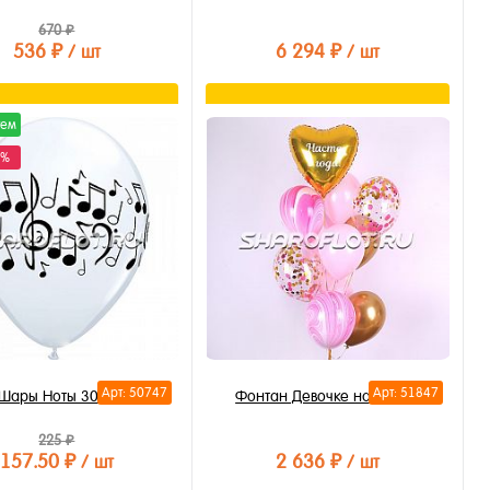
670 ₽
536 ₽
6 294 ₽
/ шт
/ шт
В корзину
В корзину
уем
0%
ть в 1 клик
Купить в 1 клик
бранное
В избранное
личии
В наличии
Арт: 50747
Арт: 51847
Шары Ноты 30см
Фонтан Девочке на 3 года
225 ₽
157.50 ₽
2 636 ₽
/ шт
/ шт