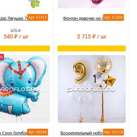
Арт: 51412
Арт: 51858
Шар Лягушка 70см
Фонтан девочке на праздник
675 ₽
540 ₽
2 715 ₽
/ шт
/ шт
В корзину
В корзину
0%
ть в 1 клик
Купить в 1 клик
бранное
В избранное
личии
В наличии
Арт: 50248
Арт: 52118
 Слон Голубой 80см
Восхитительный набор на 9 лет