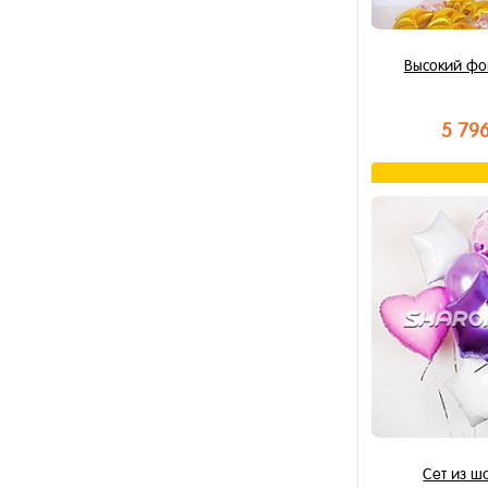
Высокий фо
5 79
В к
Купить в 1 к
В избранное
В наличии
Сет из 