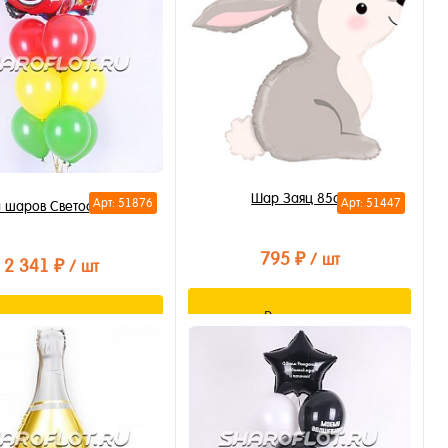
Шар Заяц 85см
Арт: 51876
Арт: 51447
 шаров Светофор Тачки
795 ₽
/ шт
2 341 ₽
/ шт
В корзину
В корзину
Купить в 1 клик
ть в 1 клик
В избранное
бранное
В наличии
личии