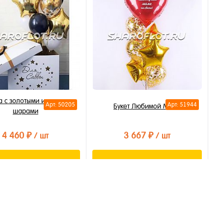
ть в 1 клик
бранное
личии
Шар Бутылка Шампанского Cheers
(голография) 85см
795 ₽
/ шт
а с золотыми и черными
Арт: 50205
Арт: 51944
Букет Любимой Маме
шарами
В корзину
4 460 ₽
3 667 ₽
/ шт
/ шт
Купить в 1 клик
В избранное
В корзину
В корзину
В наличии
ть в 1 клик
Купить в 1 клик
бранное
В избранное
личии
В наличии