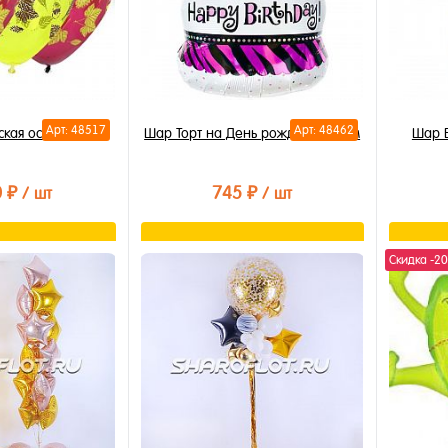
Арт: 48517
Арт: 48462
кая осень 30см
Шар Торт на День рождения 65см
Шар Б
0 ₽
745 ₽
/ шт
/ шт
орзину
В корзину
Скидка -2
лик
Купить в 1 клик
Купи
В избранное
В из
В наличии
В на