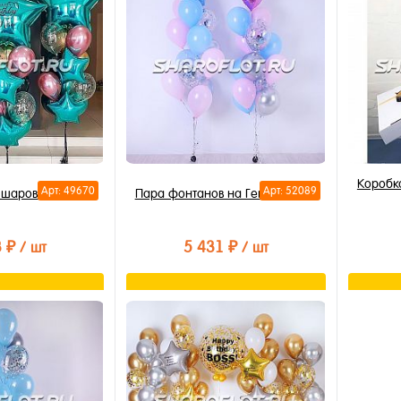
лик
Купить в 1 клик
Купи
В избранное
В из
В наличии
В на
Коробк
Арт: 49670
Арт: 52089
з шаров №65
Пара фонтанов на Гендер Пати
3 ₽
5 431 ₽
/ шт
/ шт
орзину
В корзину
лик
Купить в 1 клик
Купи
В избранное
В из
В наличии
В на