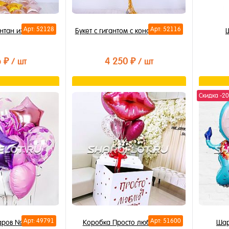
Арт: 52128
Арт: 52116
нтан из Звезд
Букет с гигантом с конфетти 80см
6 ₽
4 250 ₽
/ шт
/ шт
орзину
В корзину
Скидка -2
лик
Купить в 1 клик
Купи
В избранное
В из
В наличии
В на
Арт: 49791
Арт: 51600
шаров №011
Коробка Просто люблю тебя
Шар