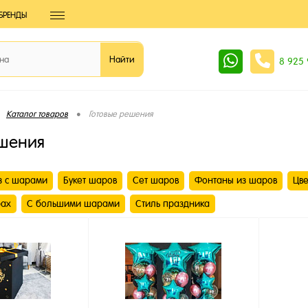
БРЕНДЫ
8 925
•
Каталог товаров
Готовые решения
ешения
з с шарами
Букет шаров
Сет шаров
Фонтаны из шаров
Цве
рах
С большими шарами
Стиль праздника