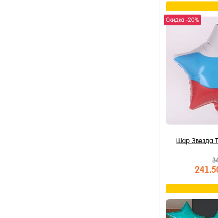
В к
Скидка -20%
Купить в 1 к
В избранное
В наличии
Шар Звезда 
3
241.5
В к