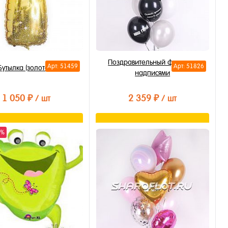
Поздравительный фонтан с
Арт: 51459
Арт: 51826
утылка (золотая) 70см
надписями
1 050 ₽
2 359 ₽
/ шт
/ шт
В корзину
В корзину
0%
ть в 1 клик
Купить в 1 клик
бранное
В избранное
личии
В наличии