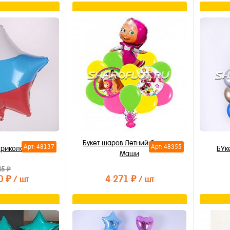
орзину
В корзину
лик
Купить в 1 клик
Купи
В избранное
В из
В наличии
В на
Букет шаров Летний букет от
Арт: 48137
Арт: 48355
Триколор 45 см
БУк
Маши
45 ₽
0 ₽
4 271 ₽
/ шт
/ шт
орзину
В корзину