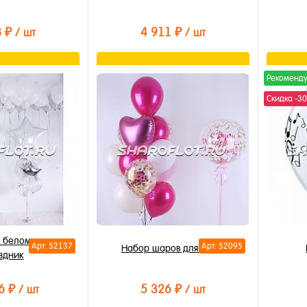
8 ₽
4 911 ₽
/ шт
/ шт
орзину
В корзину
Рекоменд
Скидка -3
лик
Купить в 1 клик
Купи
В избранное
В из
В наличии
В на
 белом цвете на
Арт: 52137
Арт: 52095
Набор шаров для мамы
здник
6 ₽
5 326 ₽
/ шт
/ шт