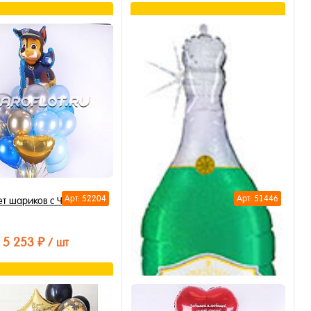
В корзину
В корзину
ть в 1 клик
Купить в 1 клик
бранное
В избранное
личии
В наличии
Арт: 52204
Арт: 51446
ет шариков с Чейзом
5 253 ₽
/ шт
В корзину