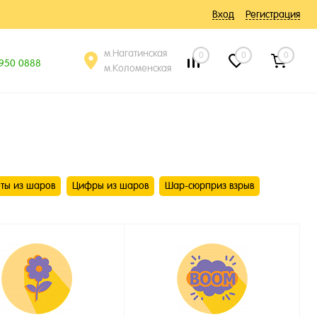
Вход
Регистрация
м.Нагатинская
0
0
0
 950 0888
м.Коломенская
ты из шаров
Цифры из шаров
Шар-сюрприз взрыв