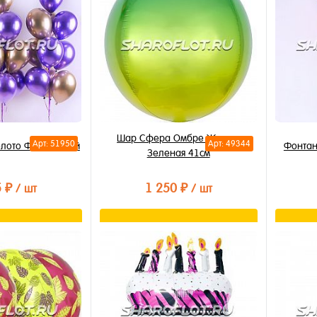
Шар Сфера Омбре Желто-
Арт: 51950
Арт: 49344
олото Фиолетовый
Фонтан
Зеленая 41см
5 ₽
1 250 ₽
/ шт
/ шт
орзину
В корзину
лик
Купить в 1 клик
Купи
В избранное
В из
В наличии
В на