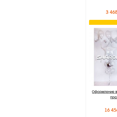
3 46
В к
Купить в 1 к
В избранное
В наличии
Оформление в
пра
16 45