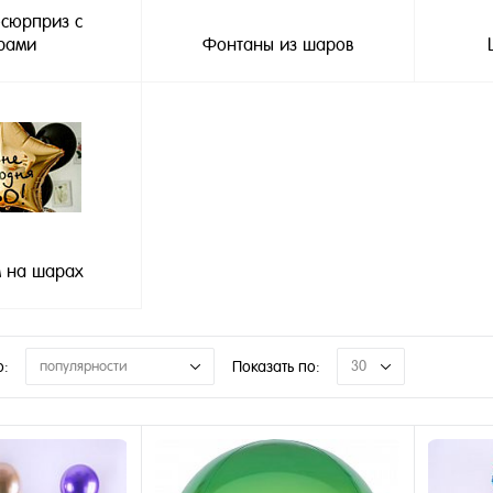
-сюрприз с
рами
Фонтаны из шаров
м на шарах
о:
популярности
Показать по:
30