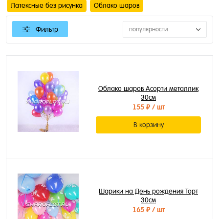
Латексные без рисунка
Облако шаров
Фильтр
популярности
Облако шаров Асорти металлик
30см
155 ₽
/ шт
В корзину
Шарики на День рождения Торт
30см
165 ₽
/ шт