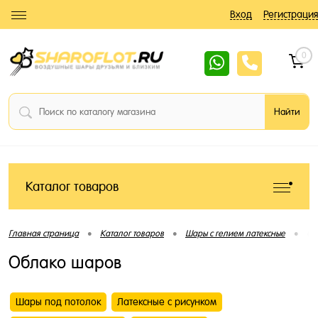
Вход
Регистрация
0
Каталог товаров
•
•
•
Главная страница
Каталог товаров
Шары с гелием латексные
Об
Облако шаров
Шары под потолок
Латексные с рисунком