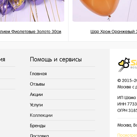
елием Фиолетовые Золото 30см
Шар Хром Оранжевый 
195 ₽
215 ₽
/ шт
/ шт
ия
Помощь и сервисы
Главная
© 2015–2
Отзывы
Москве с 
Акции
ИП Шама 
ИНН 7733
Услуги
ОГРН 318
Коллекции
Москва, В
Бренды
Посмотрет
Доставка