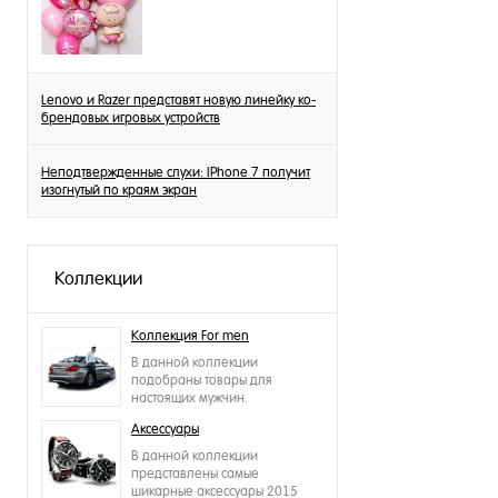
Lenovo и Razer представят новую линейку ко-
брендовых игровых устройств
Неподтвержденные слухи: IPhone 7 получит
изогнутый по краям экран
Коллекции
Коллекция For men
В данной коллекции
подобраны товары для
настоящих мужчин.
Аксессуары
В данной коллекции
представлены самые
шикарные аксессуары 2015