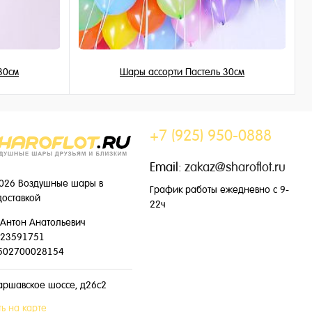
30см
Шары ассорти Пастель 30см
149 ₽
/ шт
+7 (925) 950-0888
Email:
zakaz@sharoflot.ru
026 Воздушные шары в
График работы ежедневно с 9-
доставкой
22ч
Антон Анатольевич
23591751
502700028154
аршавское шоссе, д26с2
ь на карте