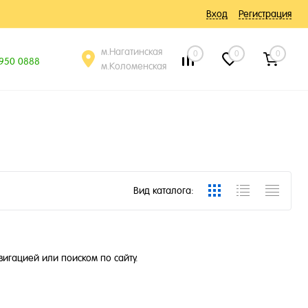
Вход
Регистрация
м.Нагатинская
0
0
0
 950 0888
м.Коломенская
Вид каталога:
вигацией или поиском по сайту.