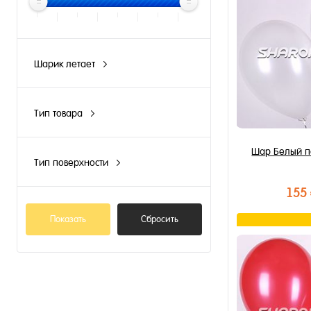
Шарик летает
N
Тип товара
Композиция из шаров
Шар Белый п
Тип поверхности
Матовый/Пастель
155
Показать
Сбросить
В к
Купить в 1 к
В избранное
В наличии