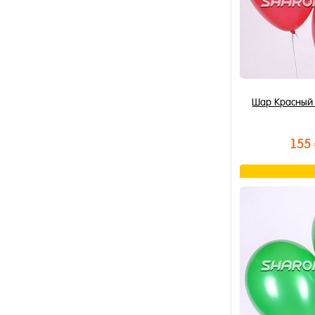
Шар Красный
155
В к
Купить в 1 к
В избранное
В наличии