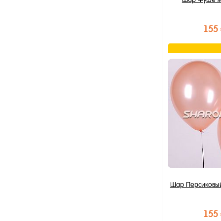
155
В к
Купить в 1 к
В избранное
В наличии
Шар Персиковы
155