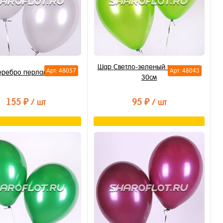
Шар Светло-зеленый перламутр
Арт: 48057
Арт: 48043
ребро перламутр 30см
30см
155 ₽
95 ₽
/ шт
/ шт
В корзину
Подписаться
ть в 1 клик
Купить в 1 клик
бранное
В избранное
личии
Недоступно