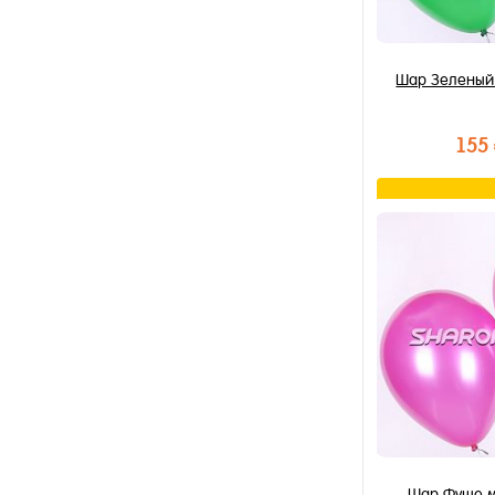
Шар Зеленый
155
В к
Купить в 1 к
В избранное
В наличии
Шар Фуше м