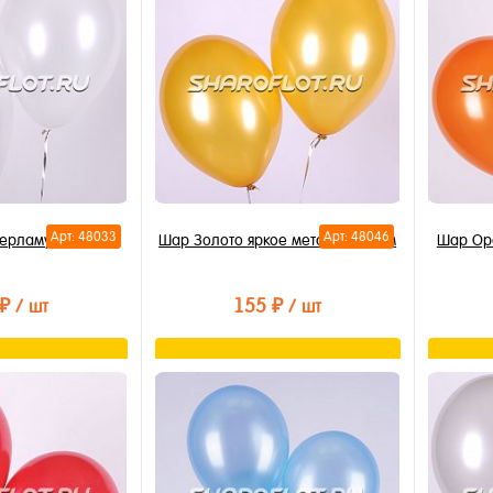
Арт: 48033
Арт: 48046
ерламутр 30см
Шар Золото яркое металлик 30см
Шар Ор
 ₽
155 ₽
/ шт
/ шт
орзину
В корзину
лик
Купить в 1 клик
Купи
В избранное
В из
В наличии
В на