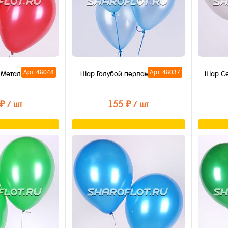
Арт: 48048
Арт: 48037
 Металлик 30см
Шар Голубой перламутр 30см
Шар Се
 ₽
155 ₽
/ шт
/ шт
орзину
Подписаться
лик
Купить в 1 клик
Купи
В избранное
В из
Недоступно
В на