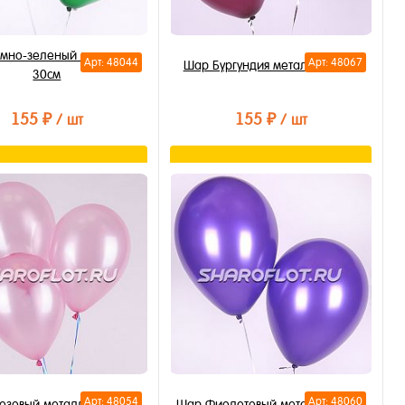
мно-зеленый металлик
Арт: 48044
Арт: 48067
Шар Бургундия металлик 30см
30см
155 ₽
155 ₽
/ шт
/ шт
В корзину
В корзину
ть в 1 клик
Купить в 1 клик
бранное
В избранное
личии
В наличии
Арт: 48054
Арт: 48060
озовый металлик 30см
Шар Фиолетовый металлик 30см