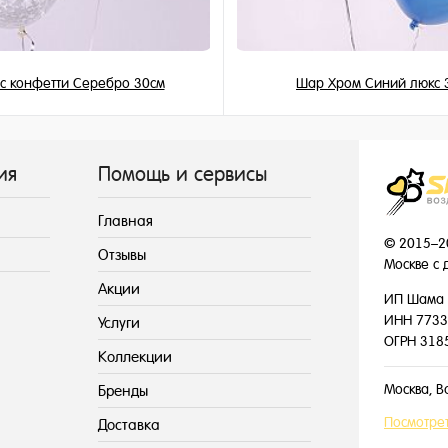
с конфетти Серебро 30см
Шар Хром Синий люкс 
225 ₽
215 ₽
/ шт
/ шт
ия
Помощь и сервисы
Главная
© 2015–2
Отзывы
Москве с 
Акции
ИП Шама 
ИНН 7733
Услуги
ОГРН 318
Коллекции
Москва, В
Бренды
Посмотрет
Доставка