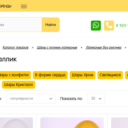
БРЕНДЫ
8 925
•
•
•
Каталог товаров
Шары с гелием латексные
Латексные без рисунка
аллик
ары с конфетти
В форме сердца
Шары Хром
Светящиеся
Шары Кристалл
о:
популярности
Показать по:
30