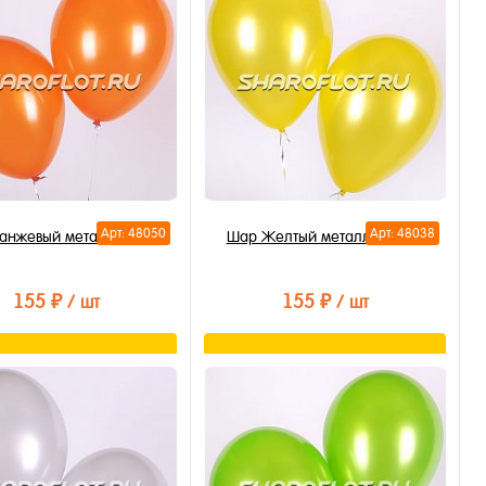
Арт: 48050
Арт: 48038
анжевый металлик 30см
Шар Желтый металлик 30см
155 ₽
155 ₽
/ шт
/ шт
В корзину
В корзину
ть в 1 клик
Купить в 1 клик
бранное
В избранное
личии
В наличии