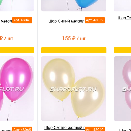
Шар Те
Арт: 48041
Арт: 48059
 металлик 30см
Шар Синий металлик 30см
 ₽
155 ₽
/ шт
/ шт
орзину
В корзину
лик
Купить в 1 клик
Купи
В избранное
В из
В наличии
В на
Шар Светло-желтый перламутр
Арт: 48065
Арт: 48040
еталлик 30см
Шар Р