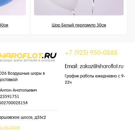
30см
Шар Белый перламутр 30см
155 ₽
/ шт
+7 (925) 950-0888
Email:
zakaz@sharoflot.ru
026 Воздушные шары в
График работы ежедневно с 9-
доставкой
22ч
Антон Анатольевич
23591751
502700028154
аршавское шоссе, д26с2
ь на карте