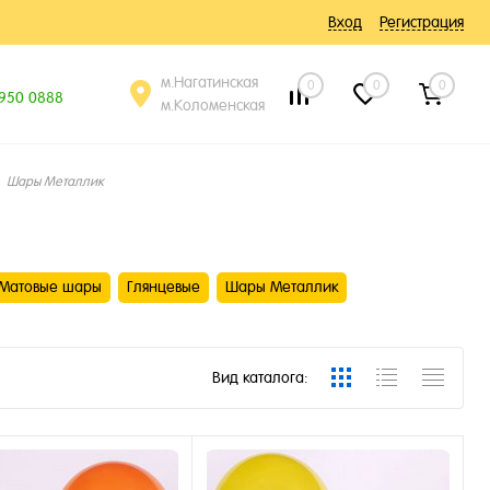
Вход
Регистрация
м.Нагатинская
0
0
0
 950 0888
м.Коломенская
Шары Металлик
Матовые шары
Глянцевые
Шары Металлик
Вид каталога: