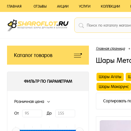
ГЛАВНАЯ
ОТЗЫВЫ
АКЦИИ
УСЛУГИ
КОЛЛЕКЦИИ
•
Главная страница
Каталог товаров
Шары Мет
Шары Агаты
Ш
ФИЛЬТР ПО ПАРАМЕТРАМ
Шары Макарунс
Сортировать п
Розничная цена
От
До