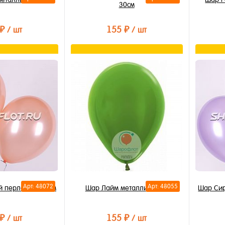
30см
 ₽
155 ₽
/ шт
/ шт
орзину
В корзину
лик
Купить в 1 клик
Купи
В избранное
В из
В наличии
В на
Арт: 48072
Арт: 48055
й перламутр 30см
Шар Лайм металлик 30см
Шар Сир
 ₽
155 ₽
/ шт
/ шт