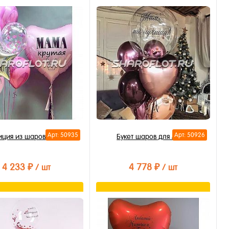
В корзину
В корзину
ть в 1 клик
Купить в 1 клик
бранное
В избранное
личии
В наличии
Арт: 50935
Арт: 50926
иция из шаров для мамы
Букет шаров для мамы
4 233 ₽
4 778 ₽
/ шт
/ шт
В корзину
В корзину
ть в 1 клик
Купить в 1 клик