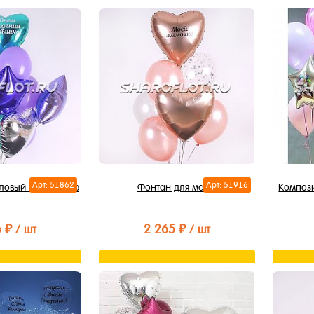
орзину
В корзину
лик
Купить в 1 клик
Купи
В избранное
В из
В наличии
В на
Арт: 51862
Арт: 51916
ловый с надписью
Фонтан для мамы
Композ
6 ₽
2 265 ₽
/ шт
/ шт
орзину
Подписаться
лик
Купить в 1 клик
Купи