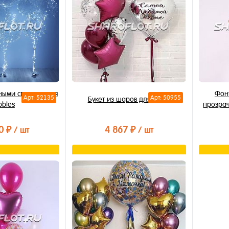
В избранное
В из
Недоступно
В на
чными светящимися
Фонт
Арт: 52135
Арт: 50955
Букет из шаров для мамы
bbles
прозра
0 ₽
4 867 ₽
/ шт
/ шт
орзину
В корзину
лик
Купить в 1 клик
Купи
В избранное
В из
В наличии
В на