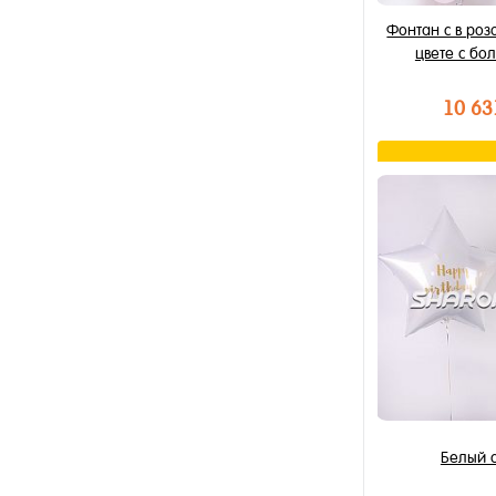
Фонтан с в ро
цвете с б
10 63
В к
Купить в 1 к
В избранное
В наличии
Белый 