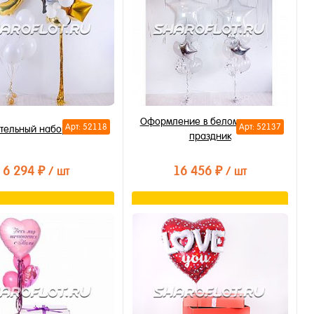
Оформление в белом цвете на
Арт: 52118
Арт: 52137
тельный набор на 9 лет
праздник
6 294 ₽
16 456 ₽
/ шт
/ шт
В корзину
В корзину
ть в 1 клик
Купить в 1 клик
бранное
В избранное
личии
В наличии