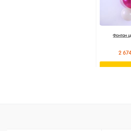
Фонтан ц
2 67
В к
Купить в 1 к
В избранное
В наличии