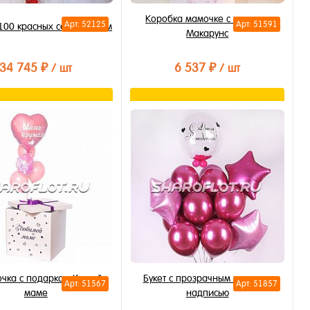
Коробка мамочке с шарами
Арт: 52125
Арт: 51591
 100 красных сердец 40см
Макарунс
34 745 ₽
6 537 ₽
/ шт
/ шт
В корзину
В корзину
ть в 1 клик
Купить в 1 клик
бранное
В избранное
личии
В наличии
чка с подарком Крутой
Букет с прозрачным шаром и
Арт: 51567
Арт: 51857
маме
надписью