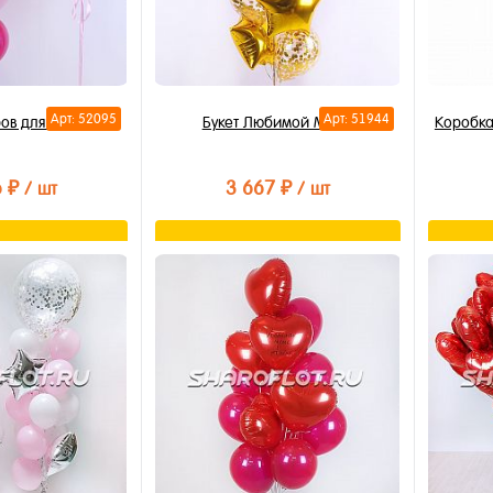
Арт: 52095
Арт: 51944
ов для мамы
Букет Любимой Маме
Коробка
6 ₽
3 667 ₽
/ шт
/ шт
орзину
В корзину
лик
Купить в 1 клик
Купи
В избранное
В из
В наличии
В на