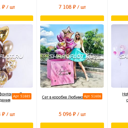
1 ₽
7 108 ₽
/ шт
/ шт
орзину
В корзину
лик
Купить в 1 клик
Купи
В избранное
В из
В наличии
В на
фонтан на День
На
Арт: 51885
Арт: 51606
Сет в коробке Любимой мамочке
дения
4 ₽
5 096 ₽
/ шт
/ шт