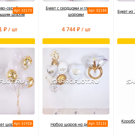
зово-серебрянном
Букет с сердцами и глянцевыми
Арт: 52173
Арт: 52144
Букет из
ольшим шаром
шарами
1 ₽
4 744 ₽
/ шт
/ шт
орзину
В корзину
лик
Купить в 1 клик
Купи
В избранное
В из
В наличии
В на
Коробо
Арт: 51928
Арт: 52131
сет шаров
Набор шаров на девичник