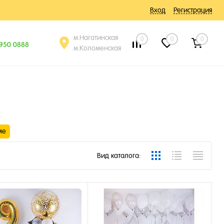
Вход
Регистрация
м.Нагатинская
0
0
0
 950 0888
м.Коломенская
ме
Вид каталога: