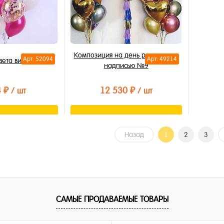
Композиция на день рождения с
Арт: 52094
Арт: 49214
вета вишни
надписью №9
4 ₽
12 530 ₽
/ шт
/ шт
орзину
В корзину
Назад
1
2
3
лик
Купить в 1 клик
В избранное
В наличии
САМЫЕ ПРОДАВАЕМЫЕ ТОВАРЫ