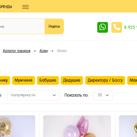
БРЕНДЫ
8 925
•
•
Каталог товаров
Кому
Маме
чику
Мужчине
Бабушке
Дедушке
Директору / Боссу
Ма
о:
популярности
Показать по:
30