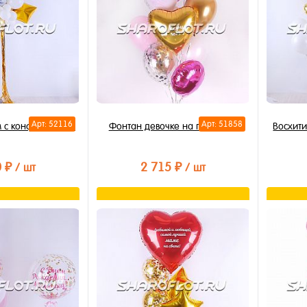
Арт: 52116
Арт: 51858
м с конфетти 80см
Фонтан девочке на праздник
Восхити
0 ₽
2 715 ₽
/ шт
/ шт
орзину
В корзину
лик
Купить в 1 клик
Купи
В избранное
В из
В наличии
В на