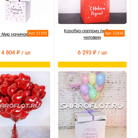
Коробка-сюрприз любимому
Арт: 51592
Арт: 51838
 Мир начинается с мамы
человеку
4 804 ₽
6 293 ₽
/ шт
/ шт
В корзину
В корзину
ть в 1 клик
Купить в 1 клик
бранное
В избранное
личии
В наличии