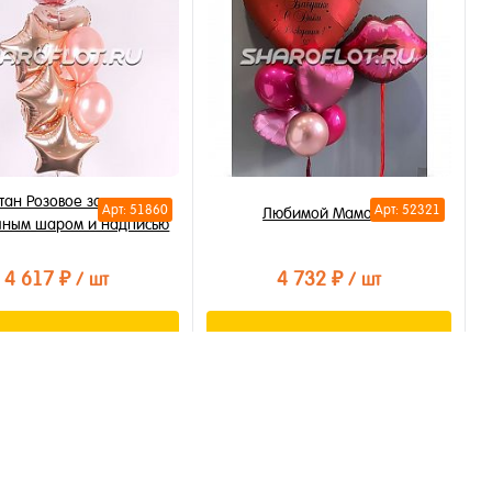
бранное
В избранное
личии
В наличии
ан Розовое золото с
Арт: 51860
Арт: 52321
Любимой Мамочке
чным шаром и надписью
4 617 ₽
4 732 ₽
/ шт
/ шт
В корзину
В корзину
ть в 1 клик
Купить в 1 клик
бранное
В избранное
личии
В наличии