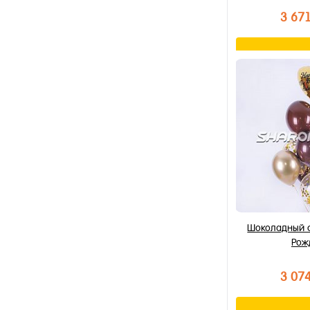
3 67
В к
Купить в 1 к
В избранное
В наличии
Шоколадный 
Рож
3 07