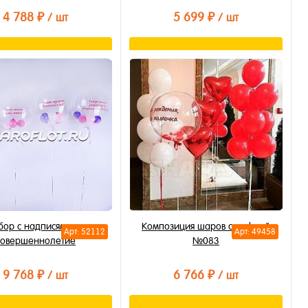
4 788 ₽
5 699 ₽
/ шт
/ шт
В корзину
В корзину
ть в 1 клик
Купить в 1 клик
бранное
В избранное
личии
В наличии
бор с надписями на
Композиция шаров с цифрой
Арт: 52112
Арт: 49458
совершеннолетие
№083
9 768 ₽
6 766 ₽
/ шт
/ шт