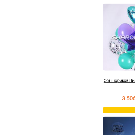
В к
Купить в 1 к
В избранное
В наличии
Сет шариков Ли
3 50
В к
Купить в 1 к