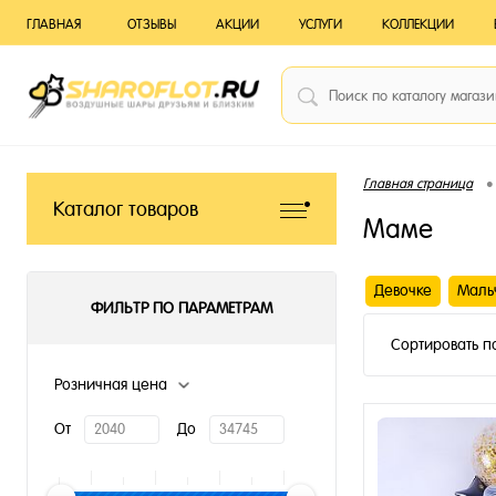
ГЛАВНАЯ
ОТЗЫВЫ
АКЦИИ
УСЛУГИ
КОЛЛЕКЦИИ
•
Главная страница
Каталог товаров
Маме
Девочке
Маль
ФИЛЬТР ПО ПАРАМЕТРАМ
Сортировать п
Розничная цена
От
До