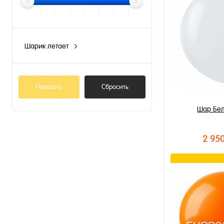
Шарик летает
N
Показать
Сбросить
Шар Бе
2 95
В к
Купить в 1 к
В избранное
В наличии