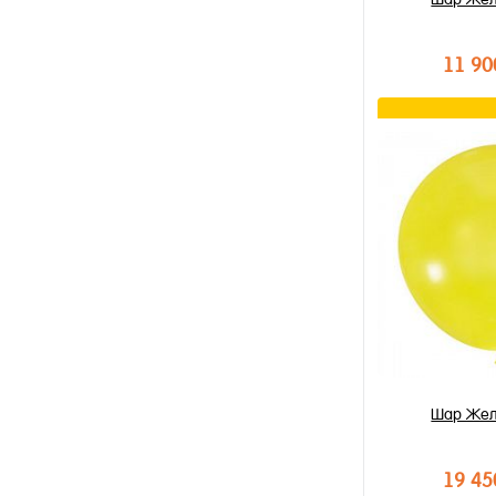
11 90
В к
Купить в 1 к
В избранное
В наличии
Шар Жел
19 45