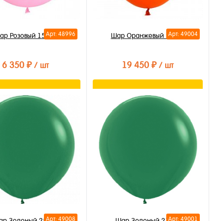
Арт: 48996
Арт: 49004
ар Розовый 150см
Шар Оранжевый 210см
6 350 ₽
19 450 ₽
/ шт
/ шт
В корзину
В корзину
ть в 1 клик
Купить в 1 клик
бранное
В избранное
личии
В наличии
Арт: 49008
Арт: 49001
ар Зеленый 250см
Шар Зеленый 210см