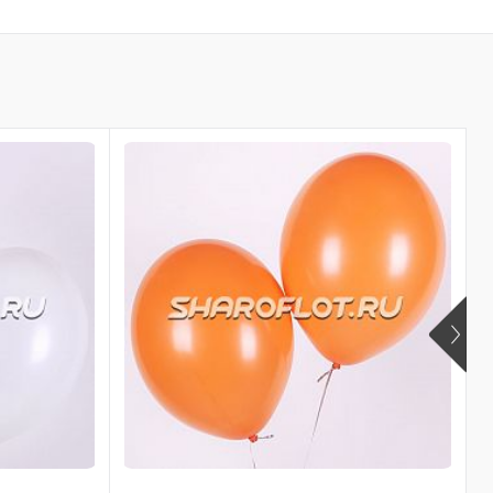
ть в 1 клик
бранное
личии