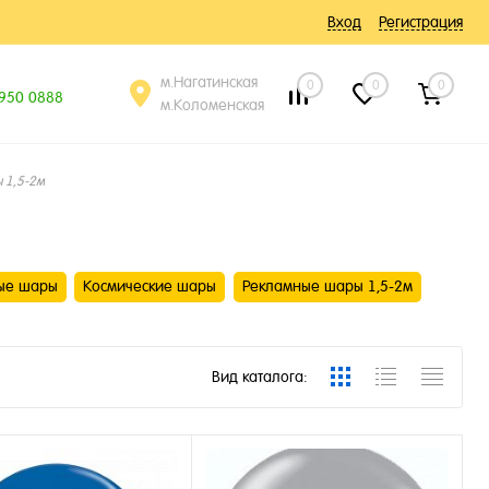
Вход
Регистрация
м.Нагатинская
0
0
0
 950 0888
м.Коломенская
 1,5-2м
ые шары
Космические шары
Рекламные шары 1,5-2м
Вид каталога: