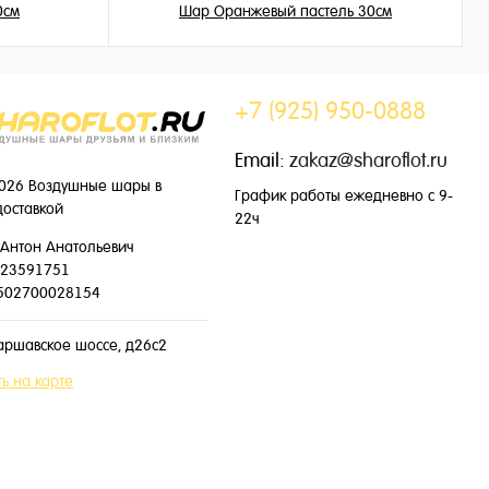
0см
Шар Оранжевый пастель 30см
149 ₽
/ шт
+7 (925) 950-0888
Email:
zakaz@sharoflot.ru
026 Воздушные шары в
График работы ежедневно с 9-
доставкой
22ч
Антон Анатольевич
23591751
502700028154
аршавское шоссе, д26с2
ь на карте