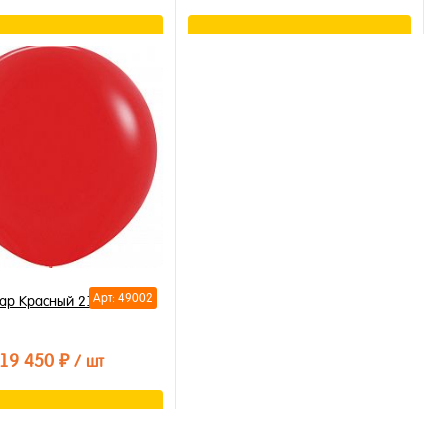
В корзину
В корзину
ть в 1 клик
Купить в 1 клик
бранное
В избранное
личии
В наличии
Арт: 49002
ар Красный 210см
19 450 ₽
/ шт
В корзину