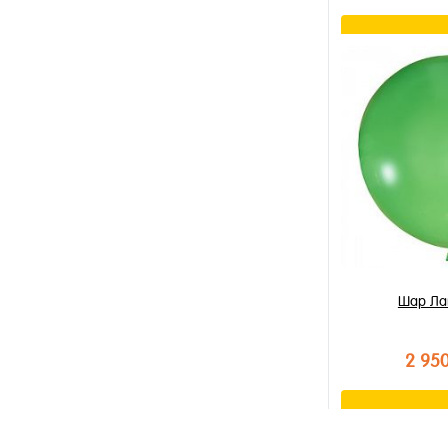
В к
Купить в 1 к
В избранное
В наличии
Шар Ла
2 95
В к