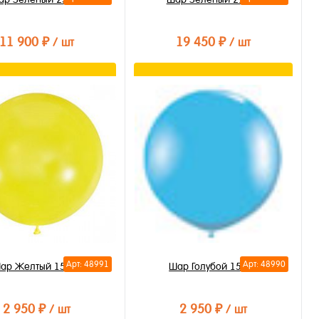
11 900 ₽
19 450 ₽
/ шт
/ шт
В корзину
В корзину
ть в 1 клик
Купить в 1 клик
бранное
В избранное
личии
В наличии
Арт: 48991
Арт: 48990
ар Желтый 150см
Шар Голубой 150см
2 950 ₽
2 950 ₽
/ шт
/ шт