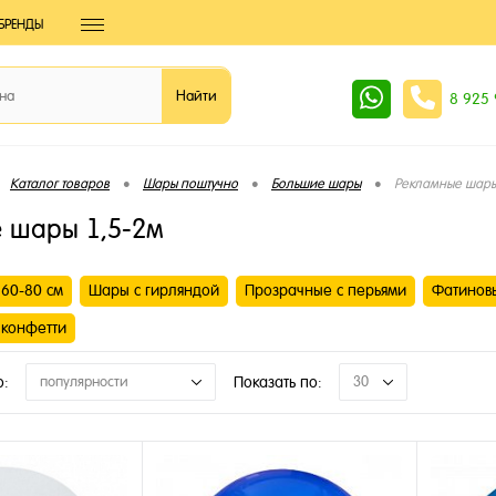
БРЕНДЫ
8 925
•
•
•
Каталог товаров
Шары поштучно
Большие шары
Рекламные шары
 шары 1,5-2м
60-80 см
Шары с гирляндой
Прозрачные с перьями
Фатинов
 конфетти
о:
популярности
Показать по:
30