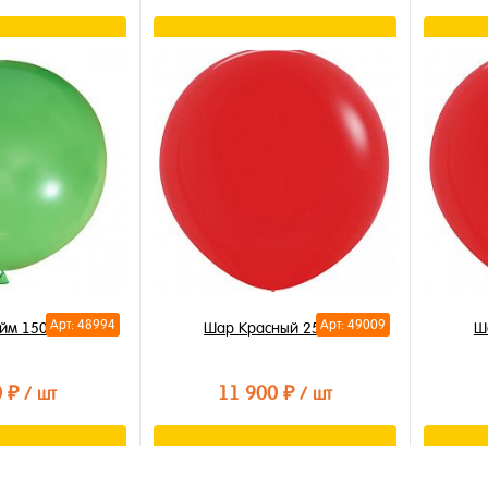
орзину
В корзину
лик
Купить в 1 клик
Купи
В избранное
В из
В наличии
В на
Арт: 48994
Арт: 49009
йм 150см
Шар Красный 250см
Ш
0 ₽
11 900 ₽
/ шт
/ шт
орзину
В корзину