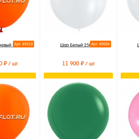
Арт: 49010
Арт: 49006
жевый 250см
Шар Белый 250см
0 ₽
11 900 ₽
/ шт
/ шт
орзину
В корзину
лик
Купить в 1 клик
Купи
В избранное
В из
В наличии
В на