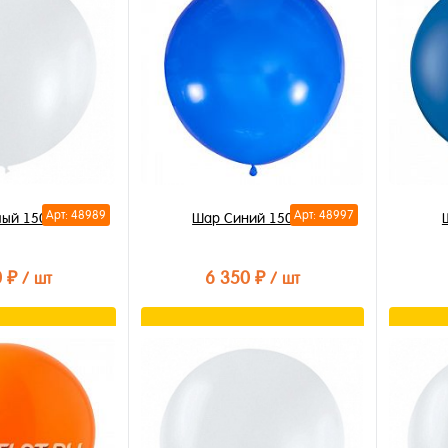
Арт: 48989
Арт: 48997
лый 150см
Шар Синий 150 см
0 ₽
6 350 ₽
/ шт
/ шт
орзину
В корзину
лик
Купить в 1 клик
Купи
В избранное
В из
В наличии
В на