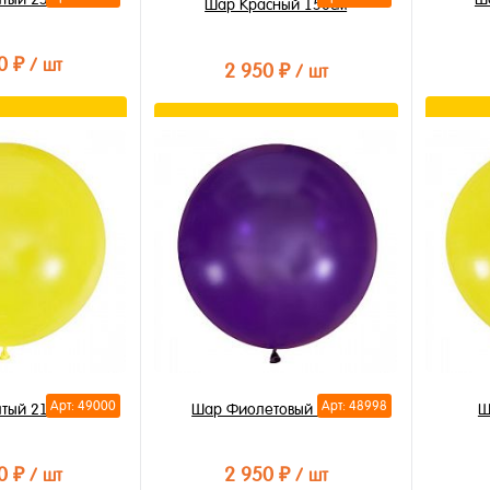
Шар Красный 150см
0 ₽
/ шт
2 950 ₽
/ шт
орзину
В корзину
лик
Купи
Купить в 1 клик
В из
В избранное
В на
В наличии
Арт: 49000
Арт: 48998
тый 210см
Шар Фиолетовый 150см
Ш
0 ₽
2 950 ₽
/ шт
/ шт