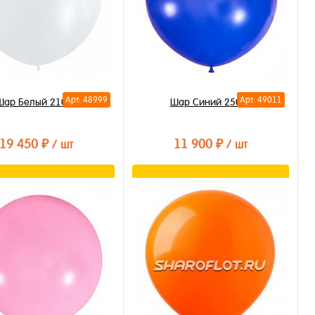
Арт: 48999
Арт: 49011
Шар Белый 210см
Шар Синий 250см
19 450 ₽
11 900 ₽
/ шт
/ шт
В корзину
В корзину
ть в 1 клик
Купить в 1 клик
бранное
В избранное
личии
В наличии