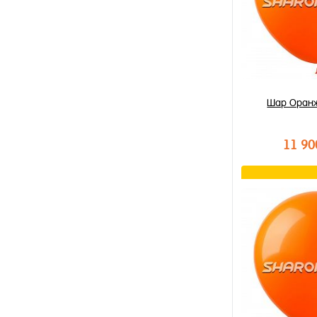
Шар Оран
11 90
В к
Купить в 1 к
В избранное
В наличии