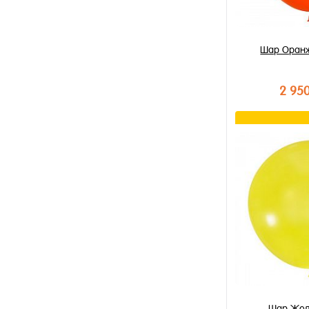
Шар Оран
2 95
В к
Купить в 1 к
В избранное
В наличии
Шар Жел