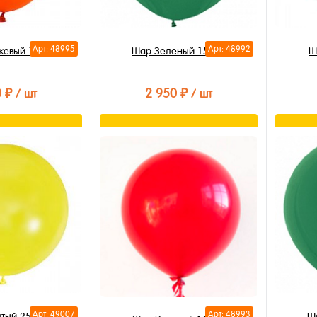
Арт: 48995
Арт: 48992
жевый 150см
Шар Зеленый 150см
Ш
0 ₽
2 950 ₽
/ шт
/ шт
орзину
В корзину
лик
Купить в 1 клик
Купи
В избранное
В из
В наличии
В на
Арт: 49007
Арт: 48993
тый 250см
Ш