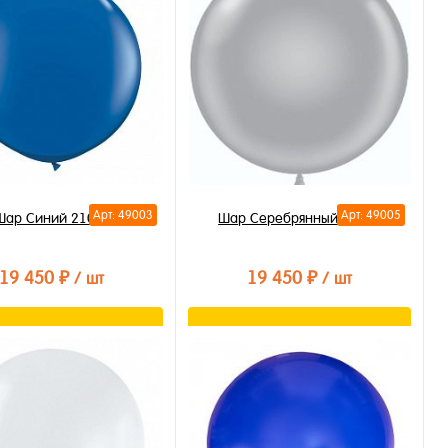
Арт: 49003
Арт: 49005
Шар Синий 210см
Шар Серебрянный 210см
19 450 ₽
19 450 ₽
/ шт
/ шт
В корзину
В корзину
ть в 1 клик
Купить в 1 клик
бранное
В избранное
личии
В наличии