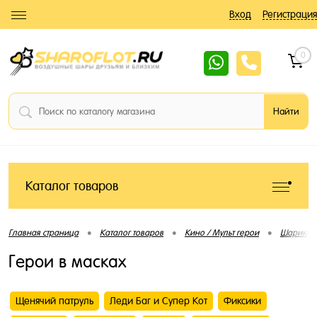
Вход
Регистрация
0
Каталог товаров
•
•
•
Главная страница
Каталог товаров
Кино / Мульт герои
Шарики 
Герои в масках
Щенячий патруль
Леди Баг и Супер Кот
Фиксики