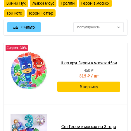
Винни Пух
Микки Маус
Тролли
Герои в масках
Три кота
Гарри Поттер
Фильтр
популярности
Скидка -30%
Шар круг Герои в масках 45см
450 ₽
315 ₽
/ шт
В корзину
Сет Герои в масках на 3 года