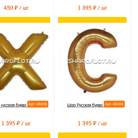
450 ₽
1 395 ₽
/ шт
/ шт
В корзину
В корзину
ть в 1 клик
Купить в 1 клик
бранное
В избранное
личии
В наличии
Арт: 48608
Арт: 48606
«усская буква Х 85см
Шар Русская буква С 85см
1 395 ₽
1 395 ₽
/ шт
/ шт