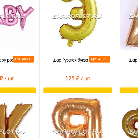
В избранное
В из
В наличии
В на
Арт: 48918
Арт: 48911
aby розовая 81см
Шар Русская буква Э 35см
Шар 
 ₽
125 ₽
/ шт
/ шт
орзину
В корзину
лик
Купить в 1 клик
Купи
В избранное
В из
В наличии
В на