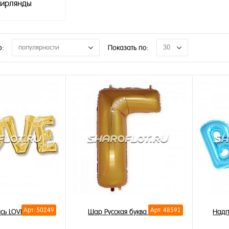
ирлянды
о:
популярности
Показать по:
30
Арт: 50249
Арт: 48591
сь LOVE 60см
Шар Русская буква Г 85см
Надп