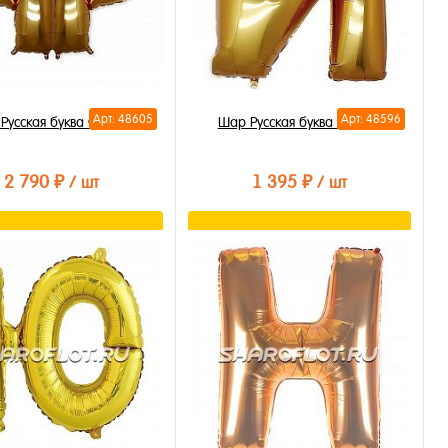
Арт: 48605
Арт: 48596
Русская буква Ф 85см
Шар Русская буква И 85см
2 790 ₽
1 395 ₽
/ шт
/ шт
В корзину
В корзину
ть в 1 клик
Купить в 1 клик
бранное
В избранное
личии
В наличии