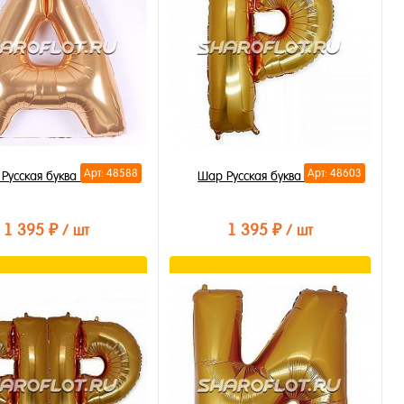
бранное
В избранное
личии
В наличии
Арт: 48588
Арт: 48603
Русская буква А 85см
Шар Русская буква Р 85см
1 395 ₽
1 395 ₽
/ шт
/ шт
В корзину
В корзину
ть в 1 клик
Купить в 1 клик
бранное
В избранное
личии
В наличии