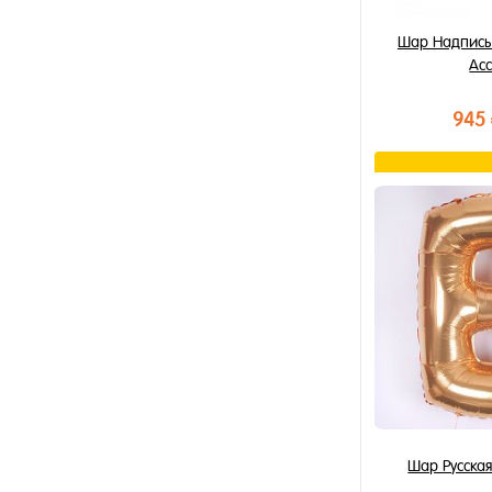
Шар Надпись 
Ас
945
В к
Купить в 1 к
В избранное
В наличии
Шар Русская