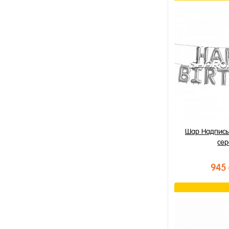
В к
Купить в 1 к
В избранное
В наличии
Шар Надпись 
се
945
В к
Купить в 1 к