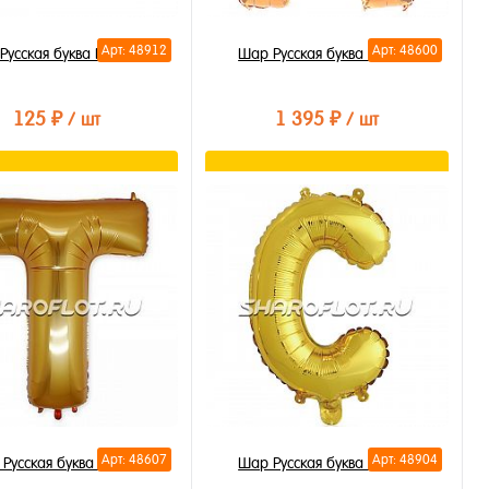
Арт: 48912
Арт: 48600
Русская буква Ю 35см
Шар Русская буква Н 85см
125 ₽
1 395 ₽
/ шт
/ шт
В корзину
В корзину
ть в 1 клик
Купить в 1 клик
бранное
В избранное
личии
В наличии
Арт: 48607
Арт: 48904
Русская буква Т 85см
Шар Русская буква С 35см