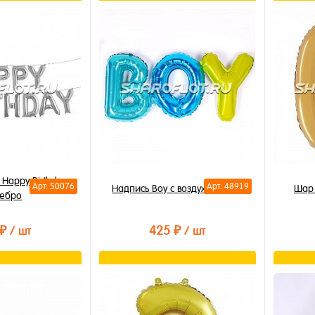
орзину
В корзину
лик
Купить в 1 клик
Купи
В избранное
В из
В наличии
В на
Happy Birthday
Арт: 50076
Арт: 48919
Надпись Boy с воздухом 60см
Шар 
ребро
 ₽
425 ₽
/ шт
/ шт
орзину
В корзину
лик
Купить в 1 клик
Купи