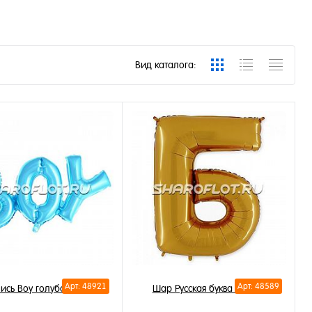
Вид каталога:
Арт: 48921
Арт: 48589
ись Boy голубая 84см
Шар Русская буква Б 85см