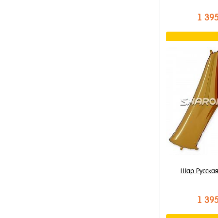
1 39
В к
Купить в 1 к
В избранное
В наличии
Шар Русская
1 39