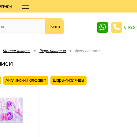
БРЕНДЫ
8 925
•
•
Каталог товаров
Шары поштучно
Буквы-надписи
писи
Английский алфавит
Шары-гирлянды