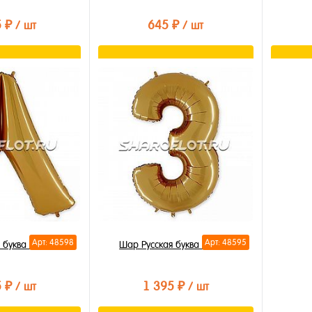
5 ₽
645 ₽
/ шт
/ шт
орзину
В корзину
лик
Купить в 1 клик
Купи
В избранное
В из
В наличии
В на
Арт: 48598
Арт: 48595
 буква Л 85см
Шар Русская буква З 85см
5 ₽
1 395 ₽
/ шт
/ шт