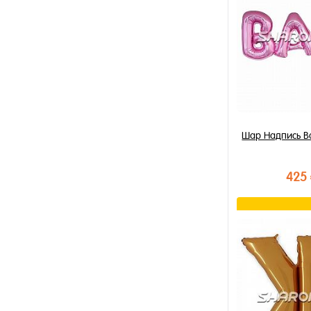
В избранное
В наличии
Шар Надпись B
425
В к
Купить в 1 к
В избранное
В наличии