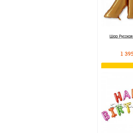
Шар Русская
1 39
В к
Купить в 1 к
В избранное
В наличии