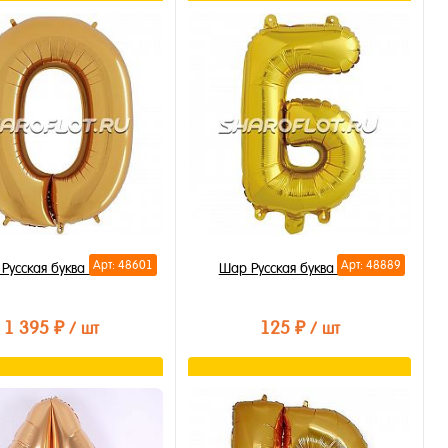
В корзину
В корзину
ть в 1 клик
Купить в 1 клик
бранное
В избранное
личии
В наличии
Арт: 48601
Арт: 48889
Русская буква О 85см
Шар Русская буква Б 35см
1 395 ₽
125 ₽
/ шт
/ шт
В корзину
В корзину
ть в 1 клик
Купить в 1 клик