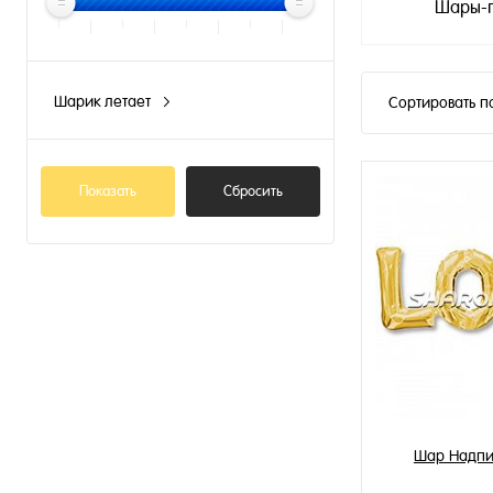
Шары-г
Шарик летает
Сортировать п
N
Показать
Сбросить
Шар Надпи