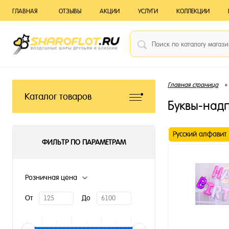
ГЛАВНАЯ
ОТЗЫВЫ
АКЦИИ
УСЛУГИ
КОЛЛЕКЦИИ
•
Главная страница
Каталог товаров
Буквы-над
Русский алфавит
ФИЛЬТР ПО ПАРАМЕТРАМ
Розничная цена
От
До