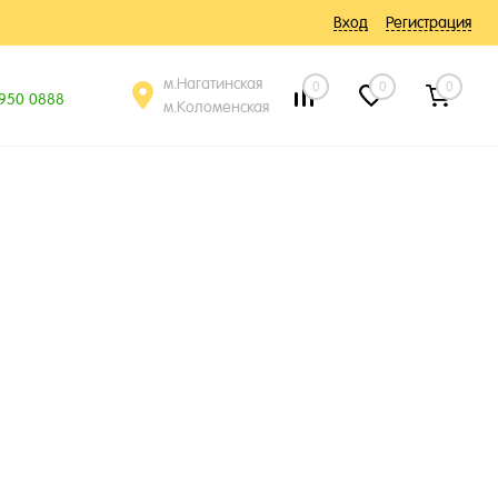
Вход
Регистрация
м.Нагатинская
0
0
0
 950 0888
м.Коломенская