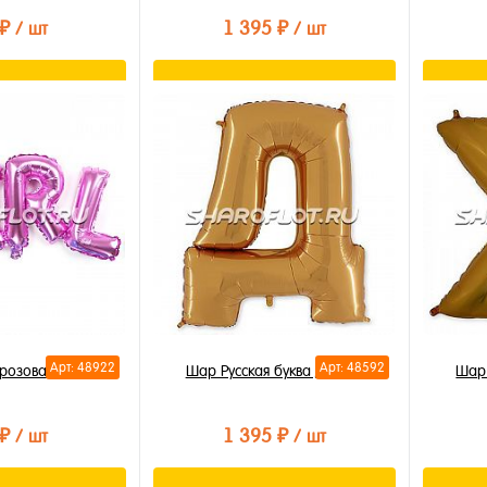
 ₽
1 395 ₽
/ шт
/ шт
орзину
В корзину
лик
Купить в 1 клик
Купи
В избранное
В из
В наличии
В на
Арт: 48922
Арт: 48592
 розовая 112см
Шар Русская буква Д 85см
Шар 
 ₽
1 395 ₽
/ шт
/ шт