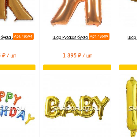
Арт: 48594
Арт: 48609
 буква Ж 85см
Шар Русская буква Я 85см
Шар 
5 ₽
1 395 ₽
/ шт
/ шт
орзину
В корзину
лик
Купить в 1 клик
Купи
В избранное
В из
В наличии
В на