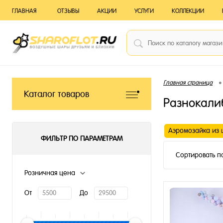
ГЛАВНАЯ
ОТЗЫВЫ
АКЦИИ
УСЛУГИ
КОЛЛЕКЦИИ
•
Главная страница
Каталог товаров
Разнокали
Аэромозайка из 
ФИЛЬТР ПО ПАРАМЕТРАМ
Сортировать п
Розничная цена
От
До