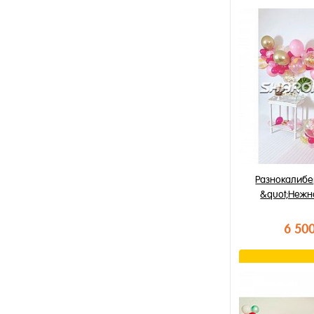
В к
Купить в 1 к
В избранное
В наличии
Разнокалибе
&quot;Нежн
6 50
В к
Купить в 1 к