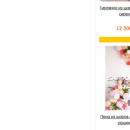
Гирлянда из ша
сирен
12 50
В к
Купить в 1 к
В избранное
В наличии
Пена из шаров 
орхид