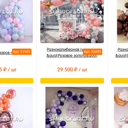
Разнокалиберная гирлянда
Разн
Арт: 51985
Арт: 51093
шаров на 18 лет
&quot;Розовое золото&quot;
&quot;
5 ₽
29 500 ₽
/ шт
/ шт
орзину
В корзину
лик
Купить в 1 клик
Купи
В избранное
В из
В наличии
В на