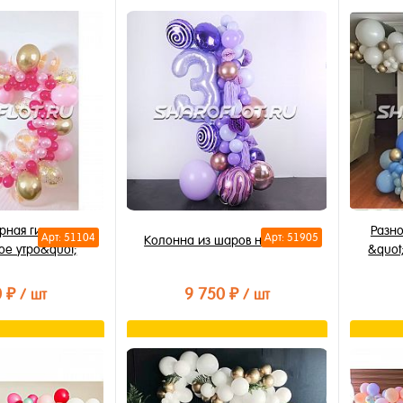
орзину
В корзину
лик
Купить в 1 клик
Купи
В избранное
В из
В наличии
В на
рная гирлянда
Разн
Арт: 51104
Арт: 51905
Колонна из шаров на 3 года
ое утро&quot;
&quot
0 ₽
9 750 ₽
/ шт
/ шт
орзину
В корзину
лик
Купить в 1 клик
Купи