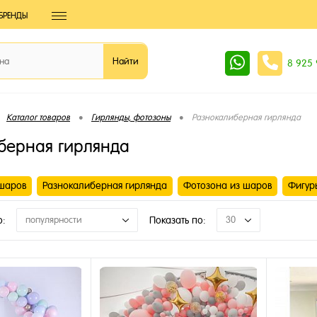
БРЕНДЫ
8 925
•
•
Каталог товаров
Гирлянды, фотозоны
Разнокалиберная гирлянда
берная гирлянда
шаров
Разнокалиберная гирлянда
Фотозона из шаров
Фигур
о:
популярности
Показать по:
30