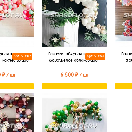
В избранное
В из
В наличии
В на
рная гирлянда
Разнокалиберная гирлянда
Разн
Арт: 51087
Арт: 51098
 коктейль&quot;
&quot;Белое облако&quot;
&q
0 ₽
6 500 ₽
/ шт
/ шт
орзину
В корзину
лик
Купить в 1 клик
Купи
В избранное
В из
В наличии
В на