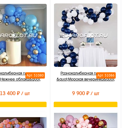
В корзину
В корзину
ть в 1 клик
Купить в 1 клик
бранное
В избранное
личии
В наличии
окалиберная гирлянда
Разнокалиберная гирлянда
Арт: 51080
Арт: 51086
;Нежнее облака&quot;
&quot;Морская вечеринка&quot;
13 400 ₽
9 900 ₽
/ шт
/ шт
В корзину
В корзину
ть в 1 клик
Купить в 1 клик