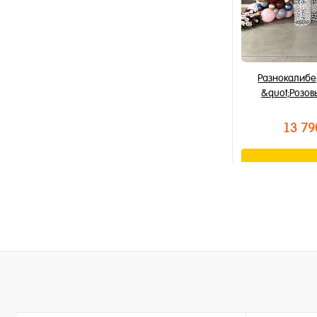
Разнокалибе
&quot;Розов
13 79
В к
Купить в 1 к
В избранное
В наличии