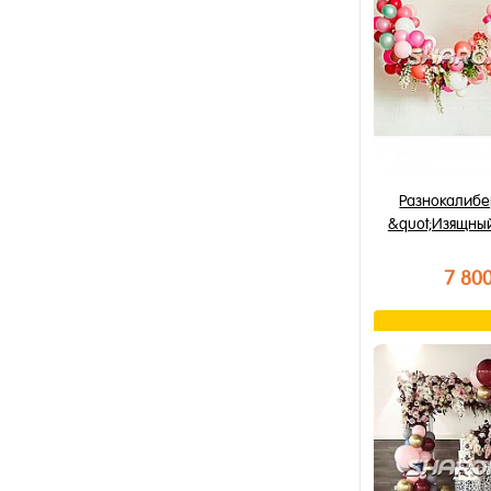
В избранное
В наличии
Разнокалибе
&quot;Изящный
7 80
В к
Купить в 1 к
В избранное
В наличии