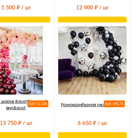
5 500 ₽
12 900 ₽
/ шт
/ шт
В корзину
В корзину
ть в 1 клик
Купить в 1 клик
бранное
В избранное
личии
В наличии
з шаров &quot;Вишневый
Арт: 51106
Арт: 49173
Разнокалиберная гирлянда №1
вкус&quot;
13 750 ₽
6 650 ₽
/ шт
/ шт