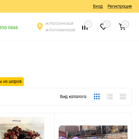
Вход
Регистрация
м.Нагатинская
0
0
0
 950 0888
м.Коломенская
ы из шаров
Вид каталога: