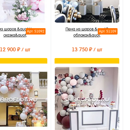
из шаров &quot;Ночная
Пена из шаров &quot;В
Арт: 51092
Арт: 51109
сказка&quot;
облаках&quot;
12 900 ₽
13 750 ₽
/ шт
/ шт
В корзину
В корзину
ть в 1 клик
Купить в 1 клик
бранное
В избранное
личии
В наличии