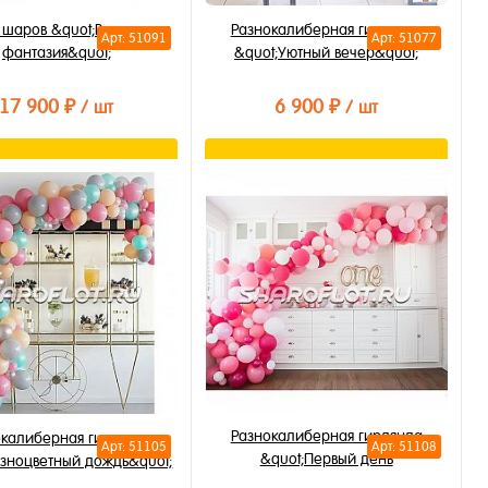
 шаров &quot;Воздушная
Разнокалиберная гирлянда
Арт: 51091
Арт: 51077
фантазия&quot;
&quot;Уютный вечер&quot;
17 900 ₽
6 900 ₽
/ шт
/ шт
В корзину
В корзину
ть в 1 клик
Купить в 1 клик
бранное
В избранное
личии
В наличии
Разнокалиберная гирлянда
окалиберная гирлянда
Арт: 51105
Арт: 51108
&quot;Первый день
азноцветный дождь&quot;
рождения&quot;