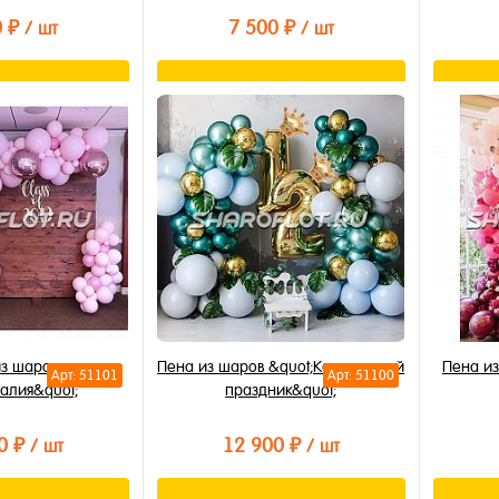
0 ₽
7 500 ₽
/ шт
/ шт
орзину
В корзину
лик
Купить в 1 клик
Купи
В избранное
В из
В наличии
В на
из шаров
Пена из шаров &quot;Королевский
Пена и
Арт: 51101
Арт: 51100
залия&quot;
праздник&quot;
0 ₽
12 900 ₽
/ шт
/ шт