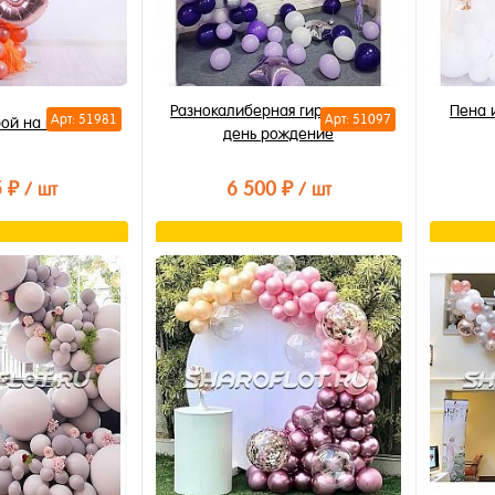
Разнокалиберная гирлянда на
Пена 
Арт: 51981
Арт: 51097
рой на праздник
день рождение
5 ₽
6 500 ₽
/ шт
/ шт
орзину
В корзину
лик
Купить в 1 клик
Купи
В избранное
В из
В наличии
В на