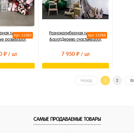
рная гирлянда
Разнокалиберная гирлянда
Арт: 51083
Арт: 51088
ые розы&quot;
&quot;Дерево счастья&quot;
0 ₽
7 950 ₽
/ шт
/ шт
орзину
В корзину
Назад
1
2
В
лик
Купить в 1 клик
В избранное
В наличии
САМЫЕ ПРОДАВАЕМЫЕ ТОВАРЫ