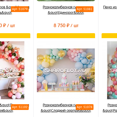
ров &quot;Нежная
Разнокалиберная гирлянда
Пена из
Арт: 51079
Арт: 51081
ь&quot;
&quot;Единорог&quot;
0 ₽
8 750 ₽
/ шт
/ шт
орзину
В корзину
лик
Купить в 1 клик
Купи
В избранное
В из
В наличии
В на
&quot;Персиковая
Разнокалиберная гирлянда
Разн
Арт: 51102
Арт: 51078
ея&quot;
&quot;Сладкий сюрприз&quot;
&quot;Р