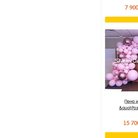
7 90
В к
Купить в 1 к
В избранное
В наличии
Пена 
&quot;Ро
15 70