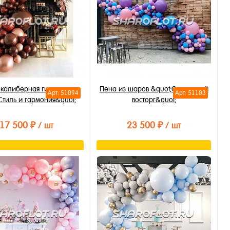
окалиберная гирлянда
Пена из шаров &quot;Сиреневый
Арт: 51094
Арт: 51103
Стиль и гармония&quot;
восторг&quot;
17 500 ₽
23 500 ₽
/ шт
/ шт
В корзину
В корзину
ть в 1 клик
Купить в 1 клик
бранное
В избранное
личии
В наличии