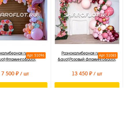
бранное
В избранное
личии
В наличии
окалиберная гирлянда
Разнокалиберная гирлянда
Арт: 51096
Арт: 51085
uot;Фламинго&quot;
&quot;Розовый фламинго&quot;
7 500 ₽
13 450 ₽
/ шт
/ шт
В корзину
В корзину
ть в 1 клик
Купить в 1 клик
бранное
В избранное
личии
В наличии