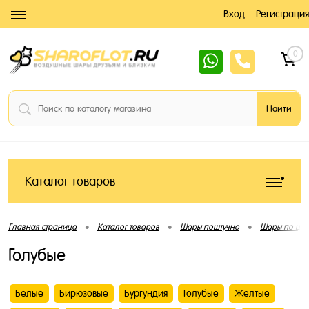
Вход
Регистрация
0
Каталог товаров
•
•
•
Главная страница
Каталог товаров
Шары поштучно
Шары по цве
Голубые
Белые
Бирюзовые
Бургундия
Голубые
Желтые