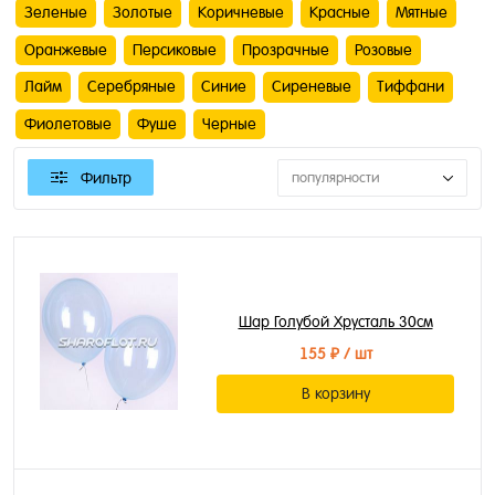
Зеленые
Золотые
Коричневые
Красные
Мятные
Оранжевые
Персиковые
Прозрачные
Розовые
Лайм
Серебряные
Синие
Сиреневые
Тиффани
Фиолетовые
Фуше
Черные
Фильтр
популярности
Шар Голубой Хрусталь 30см
155 ₽
/ шт
В корзину