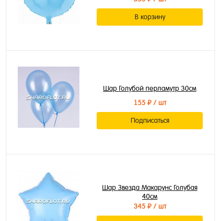
В корзину
Шар Голубой перламутр 30см
155 ₽
/ шт
Подписаться
Шар Звезда Макарунс Голубая
40см
345 ₽
/ шт