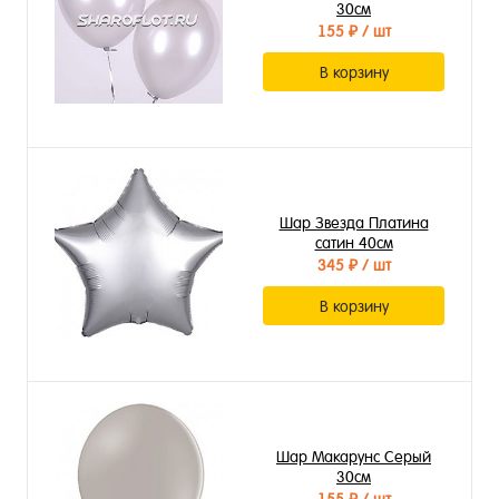
30см
155 ₽
/ шт
В корзину
Шар Звезда Платина
сатин 40см
345 ₽
/ шт
В корзину
Шар Макарунс Серый
30см