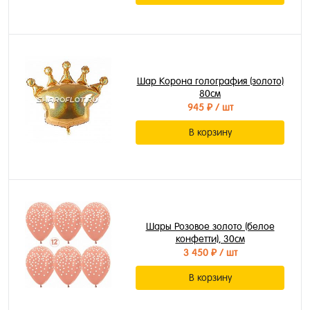
Шар Корона голография (золото)
80см
945 ₽
/ шт
В корзину
Шары Розовое золото (белое
конфетти), 30см
3 450 ₽
/ шт
В корзину