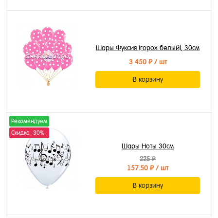
Шары Фуксия (горох белый), 30см
3 450 ₽
/ шт
В корзину
Рекомендуем
Скидка -30%
Шары Ноты 30см
225 ₽
157.50 ₽
/ шт
В корзину