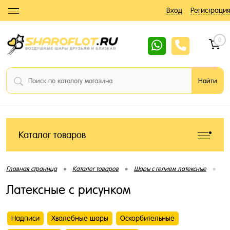
Вход
Регистрация
0
Каталог товаров
•
•
•
Главная страница
Каталог товаров
Шары с гелием латексные
Ла
Латексные с рисунком
Надписи
Хвалебные шары
Оскорбительные