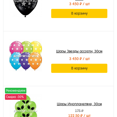
3 450 ₽
/ шт
В корзину
Шары Звезды ассорти, 30см
3 450 ₽
/ шт
В корзину
Рекомендуем
Скидка -30%
Шары Инопланетяне, 30см
175 ₽
122.50 ₽
/ шт