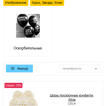
Изображение
Горох, Звезды, Точки
Оскорбительные
Фильтр
популярности
Скидка -30%
Шары прозрачные конфетти,
30см
175 ₽