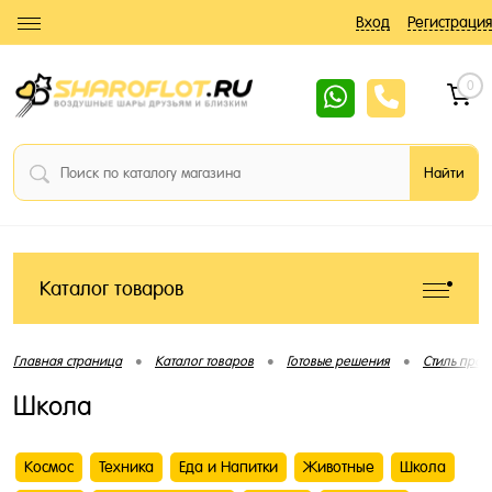
Вход
Регистрация
0
Каталог товаров
•
•
•
Главная страница
Каталог товаров
Готовые решения
Стиль праз
Школа
Космос
Техника
Еда и Напитки
Животные
Школа