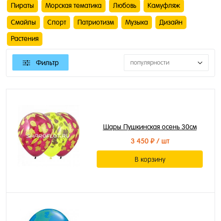
Пираты
Морская тематика
Любовь
Камуфляж
Смайлы
Спорт
Патриотизм
Музыка
Дизайн
Растения
Фильтр
популярности
Шары Пушкинская осень 30см
3 450 ₽
/ шт
В корзину