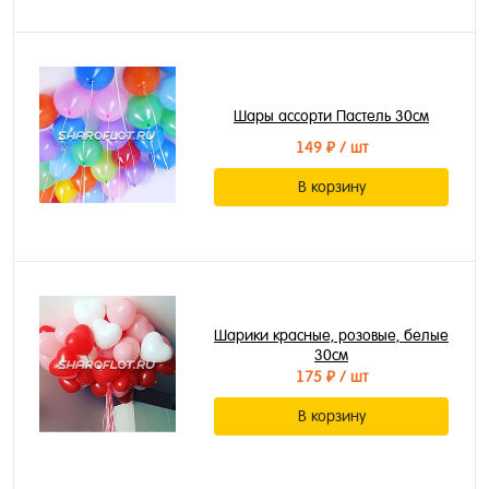
Шары ассорти Пастель 30см
149 ₽
/ шт
В корзину
Шарики красные, розовые, белые
30см
175 ₽
/ шт
В корзину