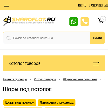
Вход
Регистрация
0
Каталог товаров
•
•
•
Главная страница
Каталог товаров
Шары с гелием латексные
Ша
Шары под потолок
Шары под потолок
Латексные с рисунком