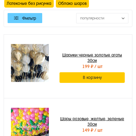
Латексные без рисунка
Облако шаров
Фильтр
популярности
Шарики черные золотые агаты
30см
199 ₽
/ шт
В корзину
Шары розовые, желтые, зеленые
30см
149 ₽
/ шт