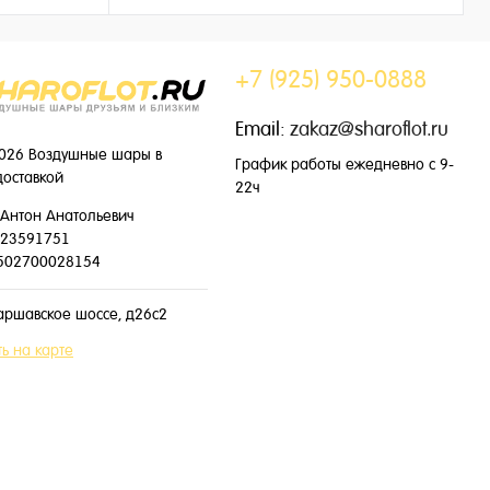
149 ₽
/ шт
+7 (925) 950-0888
Email:
zakaz@sharoflot.ru
026 Воздушные шары в
График работы ежедневно с 9-
доставкой
22ч
Антон Анатольевич
23591751
502700028154
аршавское шоссе, д26с2
ь на карте