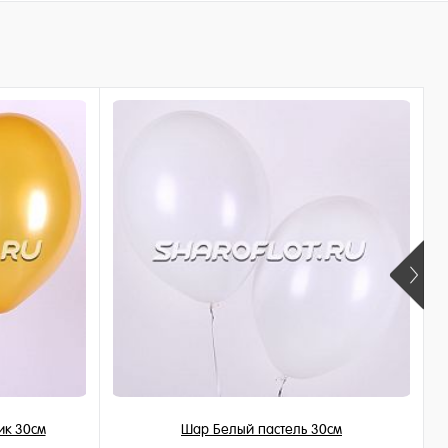
ик 30см
Шар Белый пастель 30см