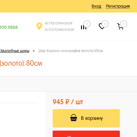
Вход
Регистрация
м.Нагатинская
0
0
0
 950 0888
м.Коломенская
•
Хвалебные шары
Шар Корона голография (золото) 80см
золото) 80см
945 ₽
/ шт
В корзину