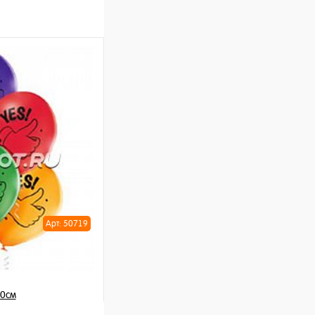
Арт: 50719
30см