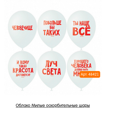
3 450 ₽
/ шт
В корзину
Купить в 1 клик
Купить в 
В избранное
В избран
В наличии
В наличи
Арт: 48421
Облако Милые оскорбительные шары
3 450 ₽
/ шт