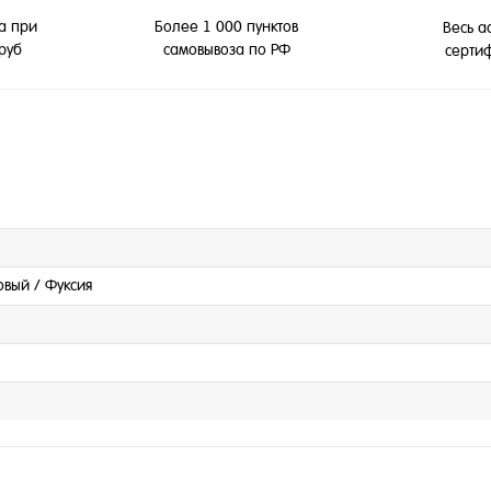
а при
Более 1 000 пунктов
Весь а
 руб
самовывоза по РФ
серти
овый / Фуксия