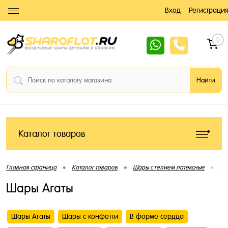
Вход
Регистрация
0
Каталог товаров
•
•
•
Главная страница
Каталог товаров
Шары с гелием латексные
Ла
Шары Агаты
Шары Агаты
Шары с конфетти
В форме сердца