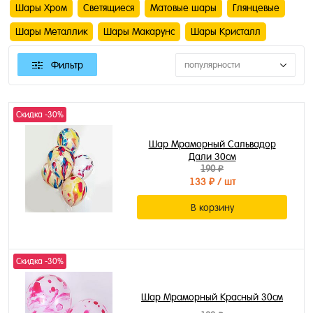
Шары Хром
Светящиеся
Матовые шары
Глянцевые
Шары Металлик
Шары Макарунс
Шары Кристалл
Фильтр
популярности
Скидка -30%
Шар Мраморный Сальвадор
Дали 30см
190 ₽
133 ₽
/ шт
В корзину
Скидка -30%
Шар Мраморный Красный 30см