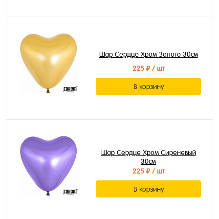
Шар Сердце Хром Золото 30см
225 ₽
/ шт
В корзину
Шар Сердце Хром Сиреневый
30см
225 ₽
/ шт
В корзину