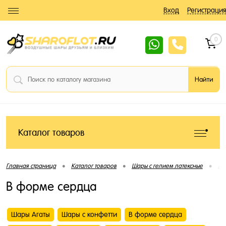
Вход
Регистрация
0
Каталог товаров
•
•
•
Главная страница
Каталог товаров
Шары с гелием латексные
Ла
В форме сердца
Шары Агаты
Шары с конфетти
В форме сердца