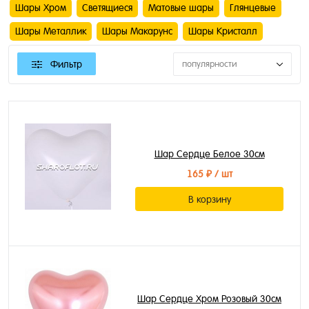
Шары Хром
Светящиеся
Матовые шары
Глянцевые
Шары Металлик
Шары Макарунс
Шары Кристалл
Фильтр
популярности
Шар Сердце Белое 30см
165 ₽
/ шт
В корзину
Шар Сердце Хром Розовый 30см