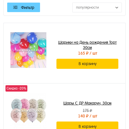
Фильтр
популярности
Шарики на День рождения Торт
30см
165 ₽
/ шт
В корзину
Скидка -20%
Шары С ДР Макарун, 30см
175 ₽
140 ₽
/ шт
В корзину