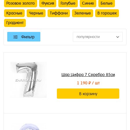
Розовое золото
Фуксия
Голубые
Синие
Белые
Красные
Черные
Тиффани
Зеленые
В горошек
Градиент
Фильтр
популярности
Шар Цифра 7 Серебро 85см
1 190 ₽
/ шт
В корзину