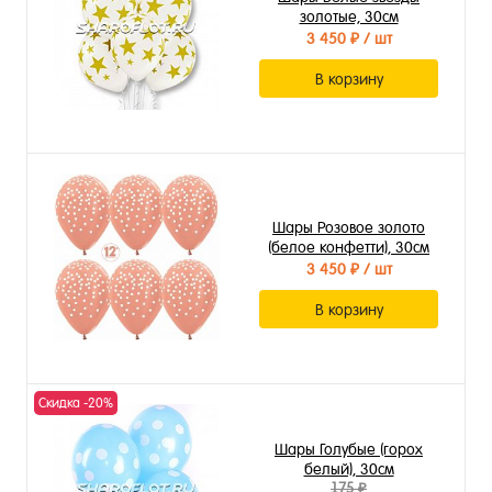
золотые, 30см
3 450 ₽
/ шт
В корзину
Шары Розовое золото
(белое конфетти), 30см
3 450 ₽
/ шт
В корзину
Скидка -20%
Шары Голубые (горох
белый), 30см
175 ₽