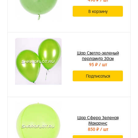
490 ₽
/ шт
В корзину
Шар Светло-зеленый
перламутр 30см
95 ₽
/ шт
Подписаться
Шар Сфера Зеленая
Макарунс
850 ₽
/ шт