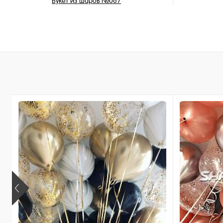
Букет из шаров №067
4 052 ₽
/ шт
В корзину
Купить в 1 клик
Купить в 
В избранное
В избран
В наличии
В наличи