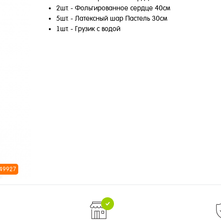
2шт. - Фольгированное сердце 40см
5шт. - Латексный шар Пастель 30см
1шт. - Грузик с водой
 49927