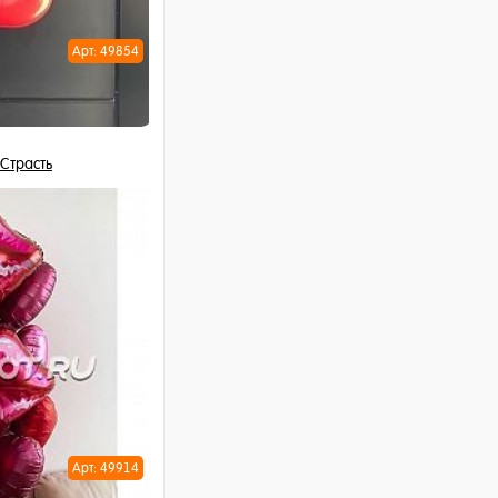
Арт: 49854
 Страсть
 шт
ну
Арт: 49914