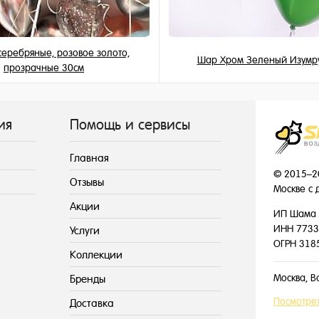
еребряные, розовое золото,
Шар Хром Зеленый Изумр
прозрачные 30см
189 ₽
215 ₽
/ шт
/ шт
ия
Помощь и сервисы
Главная
© 2015–2
Отзывы
Москве с 
Акции
ИП Шама 
ИНН 7733
Услуги
ОГРН 318
Коллекции
Москва, В
Бренды
Посмотрет
Доставка