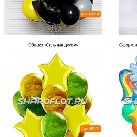
Арт: 48314
Облако «Сильные духом»
Оформле
3 169 ₽
/ шт
В корзину
Купить в 1 клик
Купить в 
В избранное
В избран
В наличии
В наличи
Арт: 48149