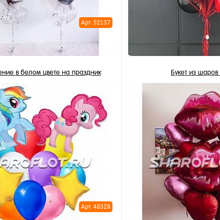
Арт: 52137
ние в белом цвете на праздник
Букет из шаров
16 456 ₽
3 893 ₽
/ шт
/
В корзину
В корзи
1 клик
Купить в 1 клик
ное
В избранное
и
В наличии
Арт: 48328