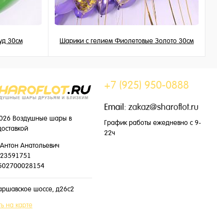
уд 30см
Шарики с гелием Фиолетовые Золото 30см
195 ₽
/ шт
+7 (925) 950-0888
Email:
zakaz@sharoflot.ru
026 Воздушные шары в
График работы ежедневно с 9-
доставкой
22ч
Антон Анатольевич
23591751
502700028154
аршавское шоссе, д26с2
ь на карте