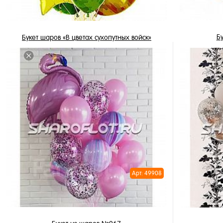
Б
Букет шаров «В цветах сухопутных войск»
3 689 ₽
/ шт
В корзину
Купить в 
Купить в 1 клик
В избран
В избранное
В наличи
В наличии
Арт: 49908