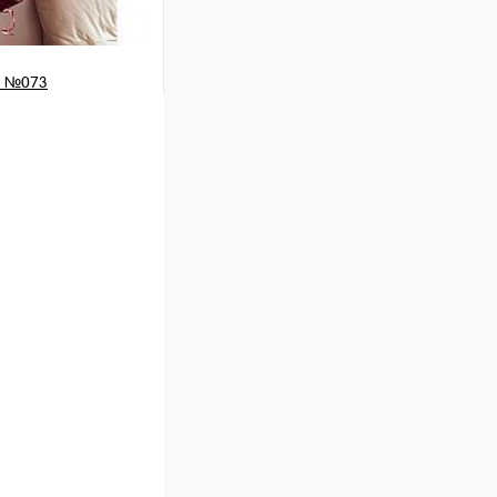
в №073
 шт
ну