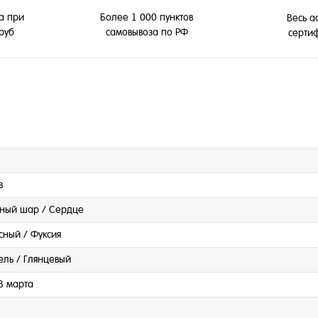
а при
Более 1 000 пунктов
Весь а
 руб
самовывоза по РФ
серти
в
рный шар / Сердце
сный / Фуксия
ель / Глянцевый
8 марта