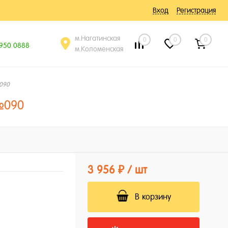
Вход
Регистрация
м.Нагатинская
0
0
0
 950 0888
м.Коломенская
№090
№090
3 956 ₽
/ шт
В корзину