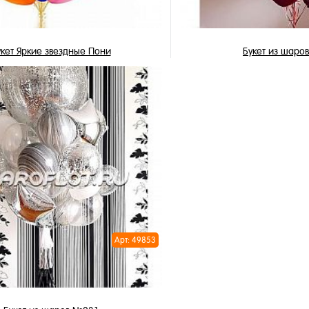
укет Яркие звездные Пони
Букет из шаро
4 056 ₽
7 201 ₽
/ шт
/
В корзину
В корзи
1 клик
Купить в 1 клик
ное
В избранное
и
В наличии
Арт: 49853