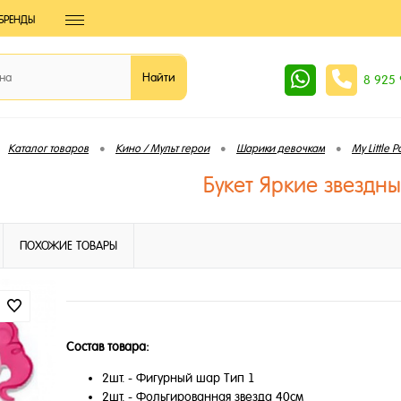
БРЕНДЫ
8 925
•
•
•
Каталог товаров
Кино / Мульт герои
Шарики девочкам
My Little P
Букет Яркие звездн
ПОХОЖИЕ ТОВАРЫ
Состав товара:
2шт. - Фигурный шар Тип 1
2шт. - Фольгированная звезда 40см