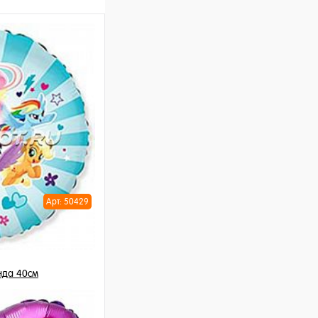
Арт: 50429
нда 40см
шт