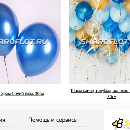
и
Шары синие, голубые, золотые
 Хром Синий люкс 30см
30см
215 ₽
155 ₽
/ шт
/ шт
ия
Помощь и сервисы