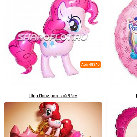
В корзину
Купить в 1 клик
Купить в 
В избранное
В избран
В наличии
В наличи
Арт: 48340
Шар Пони розовый 95см
675 ₽
607.50 ₽
/ шт
В корзину