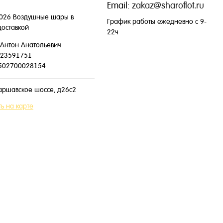
Email:
zakaz@sharoflot.ru
026 Воздушные шары в
График работы ежедневно с 9-
доставкой
22ч
Антон Анатольевич
23591751
502700028154
аршавское шоссе, д26с2
ь на карте