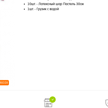
10шт. - Латексный шар Пастель 30см
1шт. - Грузик с водой
 48328