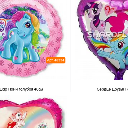
В корзину
В корзи
1 клик
Купить в 1 клик
ное
В избранное
и
В наличии
Арт: 48334
Шар Пони голубая 40см
Сердце Друзья П
395 ₽
445 ₽
/ шт
/ 
В корзину
В корзи