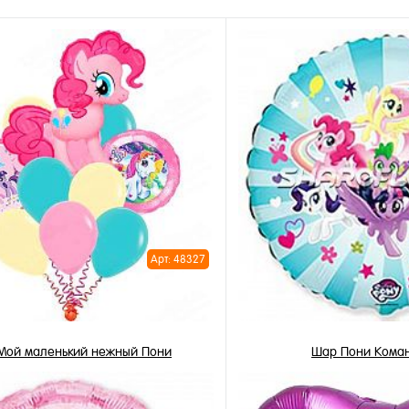
Арт: 48327
 Мой маленький нежный Пони
Шар Пони Кома
3 326 ₽
345 ₽
/ шт
/ 