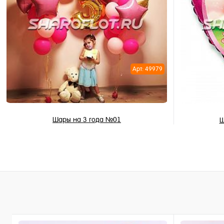
Купить в 
Купить в 1 клик
В избран
В избранное
В наличи
В наличии
Арт: 49979
Шары на 3 года №01
Ш
6 872 ₽
/ шт
В корзину
Купить в 1 клик
Купить в 
В избранное
В избран