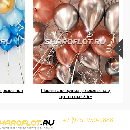
, прозрачные
Шарики серебряные, розовое золото,
прозрачные 30см
189 ₽
/ шт
+7 (925) 950-0888