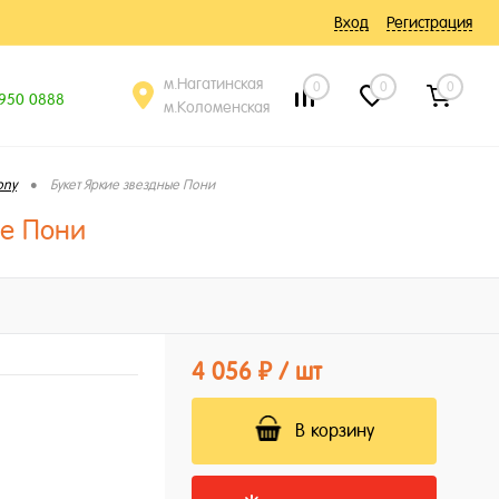
Вход
Регистрация
м.Нагатинская
0
0
0
 950 0888
м.Коломенская
•
ony
Букет Яркие звездные Пони
ые Пони
4 056 ₽
/ шт
В корзину