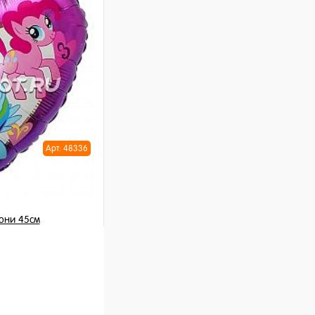
ну
Арт: 48336
они 45см
шт
ну