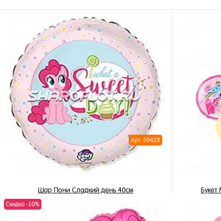
Арт: 50428
Шар Пони Сладкий день 40см
Букет
Скидка -10%
345 ₽
/ шт