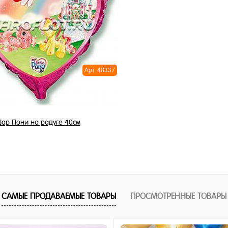
1 клик
Купить в 1 клик
ное
В избранное
и
В наличии
Арт: 48337
ар Пони на радуге 40см
345 ₽
/ шт
В корзину
САМЫЕ ПРОДАВАЕМЫЕ ТОВАРЫ
ПРОСМОТРЕННЫЕ ТОВАРЫ
1 клик
ное