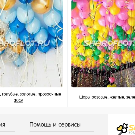
и
 голубые, золотые, прозрачные
Шары розовые, желтые, зел
30см
155 ₽
149 ₽
/ шт
/ шт
ия
Помощь и сервисы