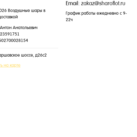
Email:
zakaz@sharoflot.ru
026 Воздушные шары в
График работы ежедневно с 9-
доставкой
22ч
Антон Анатольевич
23591751
502700028154
аршавское шоссе, д26с2
ь на карте