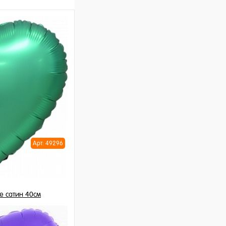
Арт: 49296
 сатин 40см
шт