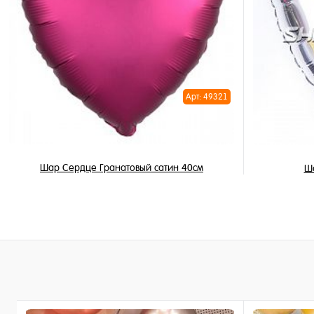
Купить в 
Купить в 1 клик
В избран
В избранное
В наличи
В наличии
Арт: 49321
Шар Сердце Гранатовый сатин 40см
Ш
345 ₽
/ шт
В корзину
Купить в 1 клик
Купить в 
В избранное
В избран