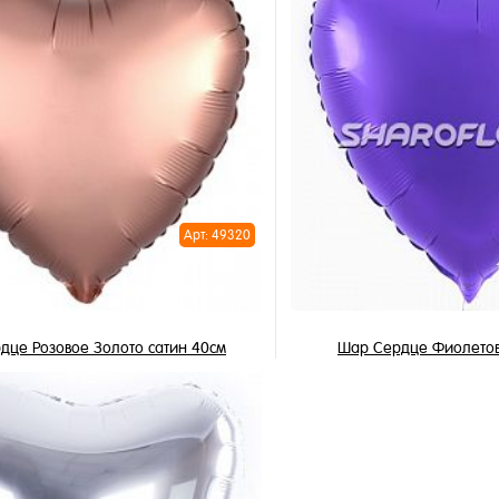
В корзину
В корзи
1 клик
Купить в 1 клик
ное
В избранное
и
В наличии
Арт: 49320
дце Розовое Золото сатин 40см
Шар Сердце Фиолетов
345 ₽
345 ₽
/ шт
/ 
В корзину
В корзи