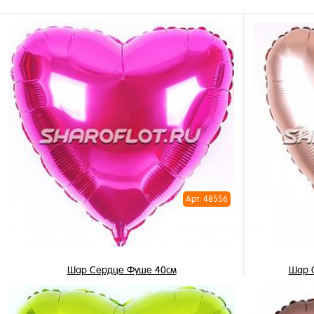
Арт: 48556
Шар Сердце Фуше 40см
Шар 
345 ₽
/ шт