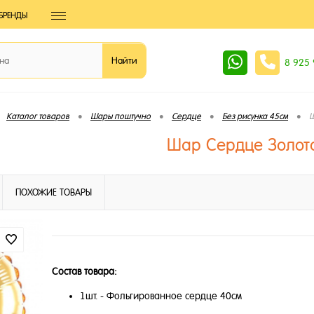
БРЕНДЫ
8 925
•
•
•
•
Каталог товаров
Шары поштучно
Сердце
Без рисунка 45см
Ш
Шар Сердце Золот
ПОХОЖИЕ ТОВАРЫ
Состав товара:
1шт. - Фольгированное сердце 40см