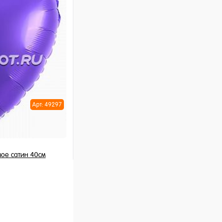
ну
Арт: 49297
ое сатин 40см
шт
ну