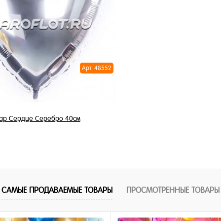
1 клик
Купить в 1 клик
ное
В избранное
и
В наличии
Арт: 48552
ар Сердце Серебро 40см
345 ₽
/ шт
В корзину
САМЫЕ ПРОДАВАЕМЫЕ ТОВАРЫ
ПРОСМОТРЕННЫЕ ТОВАРЫ
1 клик
ное