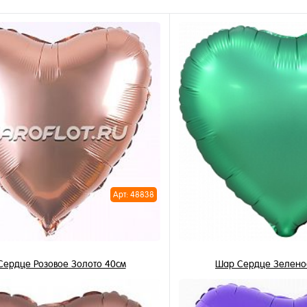
Арт: 48838
Сердце Розовое Золото 40см
Шар Сердце Зеленое
345 ₽
345 ₽
/ шт
/ 