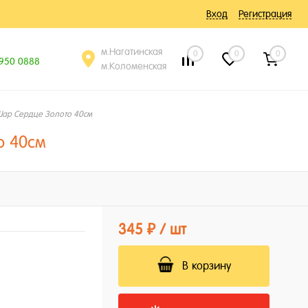
Вход
Регистрация
м.Нагатинская
0
0
0
 950 0888
м.Коломенская
ар Сердце Золото 40см
о 40см
345 ₽
/ шт
В корзину