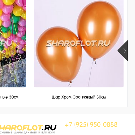
еные 30см
Шар Хром Оранжевый 30см
215 ₽
/ шт
+7 (925) 950-0888