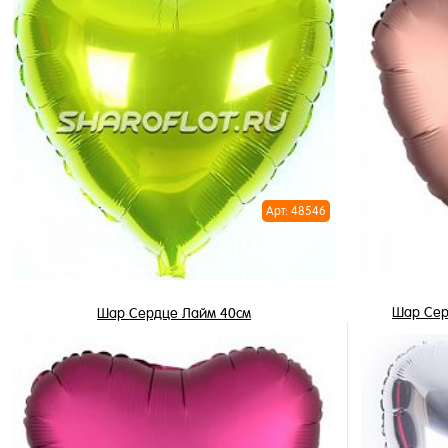
В корзину
Купить в 1 клик
Купить в 
В избранное
В избран
В наличии
В наличи
Арт: 48546
Шар Сер
Шар Сердце Лайм 40см
345 ₽
/ шт
В корзину