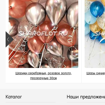
В наличии
В наличи
Шарики серебряные, розовое золото,
Шары синие,
прозрачные 30см
189 ₽
/ шт
Каталог
Наши предложен