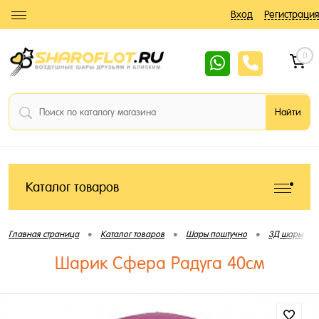
Вход
Регистрация
0
Каталог товаров
•
•
•
•
Главная страница
Каталог товаров
Шары поштучно
3Д шары
Шарик Сфера Радуга 40см