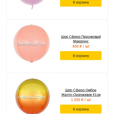
В корзину
Шар Сфера Персиковый
Макарунс
850 ₽
/ шт
В корзину
Шар Сфера Омбре
Желто-Оранжевая 41см
1 250 ₽
/ шт
В корзину