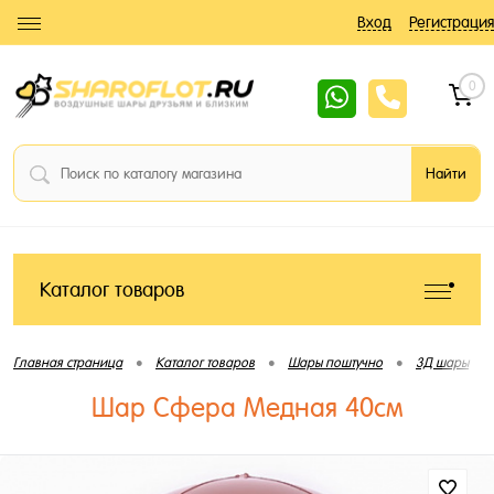
Вход
Регистрация
0
Каталог товаров
•
•
•
•
Главная страница
Каталог товаров
Шары поштучно
3Д шары
Шар Сфера Медная 40см