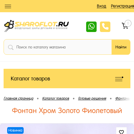
Вход
Регистрация
0
Каталог товаров
•
•
•
Главная страница
Каталог товаров
Готовые решения
Фонтаны и
Фонтан Хром Золото Фиолетовый
Новинка