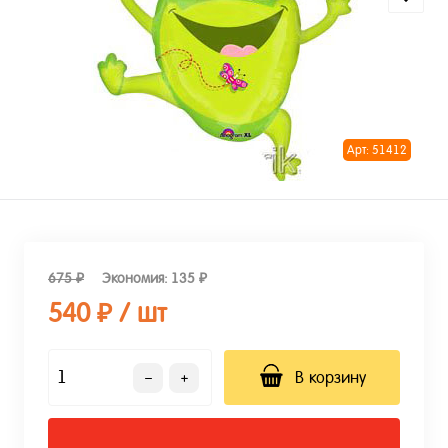
Арт: 51412
675 ₽
Экономия:
135 ₽
540 ₽
/ шт
В корзину